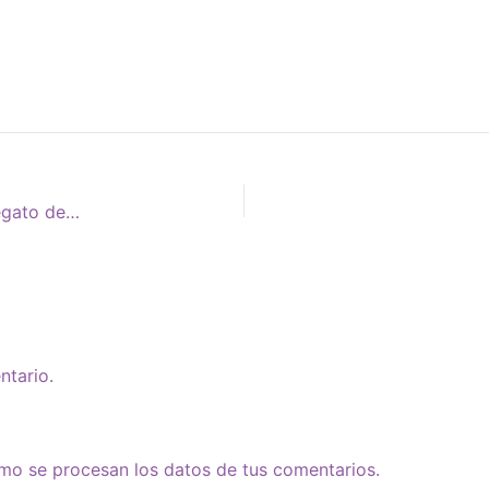
Dibujos Urgentes en el Juicio de Campo de Mayo. El alegato de Abuelas
ntario.
o se procesan los datos de tus comentarios.