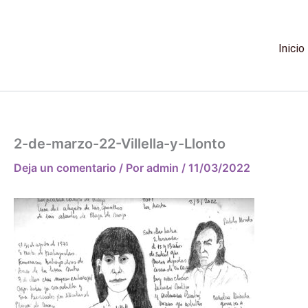
Ir
al
contenido
Inicio
2-de-marzo-22-Villella-y-Llonto
Deja un comentario
/ Por
admin
/
11/03/2022