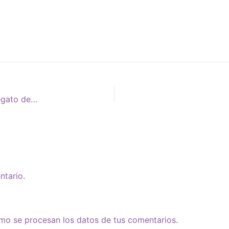
Dibujos Urgentes en el Juicio de Campo de Mayo. El alegato de Abuelas
ntario.
o se procesan los datos de tus comentarios.