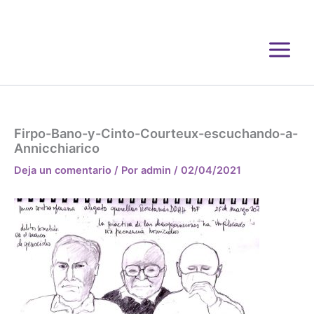
Ir
al
contenido
Firpo-Bano-y-Cinto-Courteux-escuchando-a-
Annicchiarico
Deja un comentario
/ Por
admin
/
02/04/2021