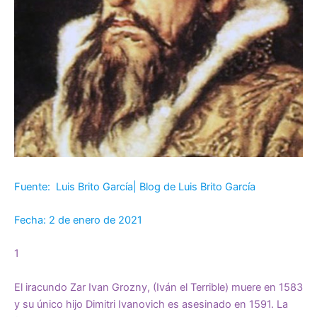
Fuente: Luis Brito García| Blog de Luis Brito García
Fecha: 2 de enero de 2021
1
El iracundo Zar Ivan Grozny, (Iván el Terrible) muere en 1583
y su único hijo Dimitri Ivanovich es asesinado en 1591. La