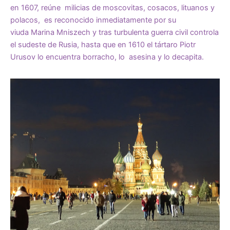
en 1607, reúne milicias de moscovitas, cosacos, lituanos y
polacos, es reconocido inmediatamente por su
viuda
Marina Mniszech
y tras turbulenta guerra civil controla
el sudeste de Rusia, hasta que en 1610 el tártaro Piotr
Urusov lo encuentra borracho, lo asesina y lo decapita.