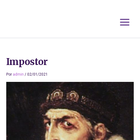
Ir
al
contenido
Impostor
Por
admin
/
02/01/2021