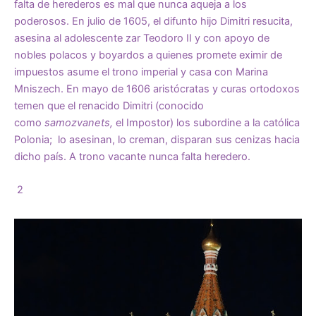
falta de herederos es mal que nunca aqueja a los
poderosos. En julio de 1605, el difunto hijo Dimitri resucita,
asesina al adolescente zar Teodoro II y con apoyo de
nobles polacos y boyardos a quienes promete eximir de
impuestos asume el trono imperial y casa con
Marina
Mniszech
. En mayo de 1606 aristócratas y curas ortodoxos
temen que el renacido Dimitri (conocido
como
samozvanets,
el Impostor) los subordine a la católica
Polonia; lo asesinan, lo creman, disparan sus cenizas hacia
dicho país. A trono vacante nunca falta heredero.
2