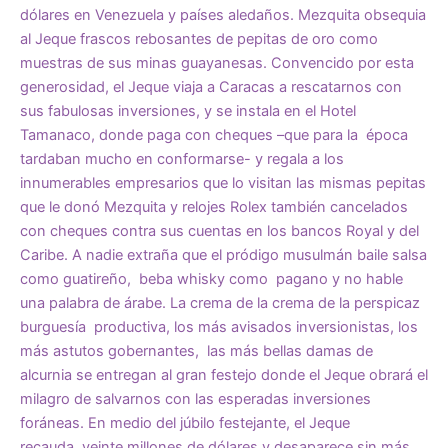
dólares en Venezuela y países aledaños. Mezquita obsequia
al Jeque frascos rebosantes de pepitas de oro como
muestras de sus minas guayanesas. Convencido por esta
generosidad, el Jeque viaja a Caracas a rescatarnos con
sus fabulosas inversiones, y se instala en el Hotel
Tamanaco, donde paga con cheques –que para la época
tardaban mucho en conformarse- y regala a los
innumerables empresarios que lo visitan las mismas pepitas
que le donó Mezquita y relojes Rolex también cancelados
con cheques contra sus cuentas en los bancos Royal y del
Caribe. A nadie extraña que el pródigo musulmán baile salsa
como guatireño, beba whisky como pagano y no hable
una palabra de árabe. La crema de la crema de la perspicaz
burguesía productiva, los más avisados inversionistas, los
más astutos gobernantes, las más bellas damas de
alcurnia se entregan al gran festejo donde el Jeque obrará el
milagro de salvarnos con las esperadas inversiones
foráneas. En medio del júbilo festejante, el Jeque
recauda veinte millones de dólares y desaparece sin más