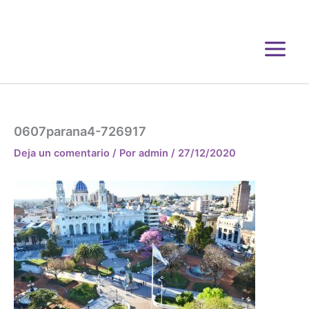
Ir
al
contenido
0607parana4-726917
Deja un comentario
/ Por
admin
/
27/12/2020