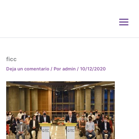
Ir
al
contenido
ficc
Deja un comentario
/ Por
admin
/
10/12/2020