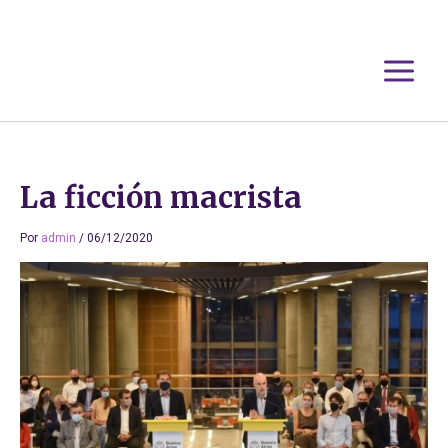
Ir
al
contenido
La ficción macrista
Por
admin
/
06/12/2020