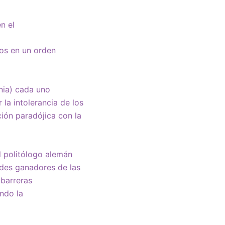
n el
os en un orden
nia) cada uno
 la intolerancia de los
ción paradójica con la
l politólogo alemán
ndes ganadores de las
 barreras
ando la