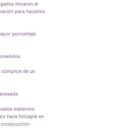
gados llevaron el
ración para hacerlos
 mayor porcentaje
cometidos
 cómplice de un
ravesada
buelos maternos
arz hace hincapié en
a construcción