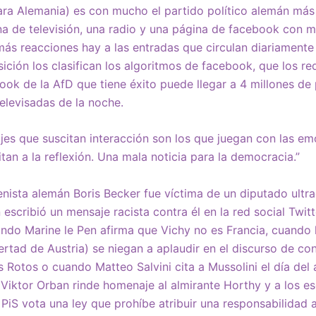
ara Alemania) es con mucho el partido político alemán más 
a de televisión, una radio y una página de facebook con
ás reacciones hay a las entradas que circulan diariamente 
ición los clasifican los algoritmos de facebook, que los red
ok de la AfD que tiene éxito puede llegar a 4 millones de 
televisadas de la noche.
jes que suscitan interacción son los que juegan con las em
tan a la reflexión. Una mala noticia para la democracia.”
tenista alemán Boris Becker fue víctima de un diputado ultr
 escribió un mensaje racista contra él en la red social Twitt
ando Marine le Pen afirma que Vichy no es Francia, cuando 
ertad de Austria) se niegan a aplaudir en el discurso de c
 Rotos o cuando Matteo Salvini cita a Mussolini el día del 
Viktor Orban rinde homenaje al almirante Horthy y a los esc
 PiS vota una ley que prohíbe atribuir una responsabilidad a