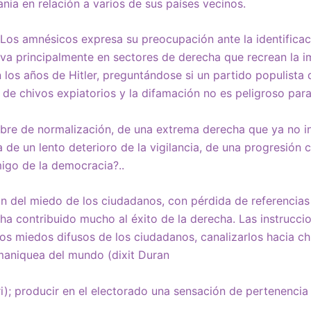
ia en relación a varios de sus países vecinos.
 Los amnésicos expresa su preocupación ante la identificac
rva principalmente en sectores de derecha que recrean la 
n los años de Hitler, preguntándose si un partido populista
 de chivos expiatorios y la difamación no es peligroso par
bre de normalización, de una extrema derecha que ya no i
ra de un lento deterioro de la vigilancia, de una progresión 
migo de la democracia?..
ón del miedo de los ciudadanos, con pérdida de referenci
ha contribuido mucho al éxito de la derecha. Las instrucci
los miedos difusos de los ciudadanos, canalizarlos hacia ch
 maniquea del mundo (dixit Duran
i); producir en el electorado una sensación de pertenenci