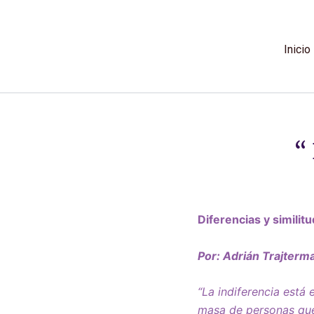
Ir
al
contenido
Inicio
“
Diferencias y similit
Por: Adrián Trajterm
“La indiferencia está
masa de personas que