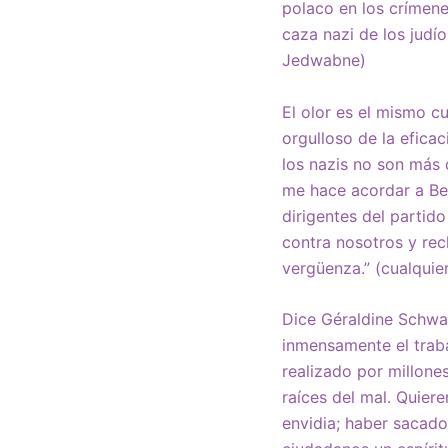
polaco en los crímene
caza nazi de los judí
Jedwabne)
El olor es el mismo c
orgulloso de la efica
los nazis no son más 
me hace acordar a Be
dirigentes del partid
contra nosotros y rec
vergüenza.” (cualquie
Dice Géraldine Schwa
inmensamente el traba
realizado por millone
raíces del mal. Quier
envidia; haber sacado