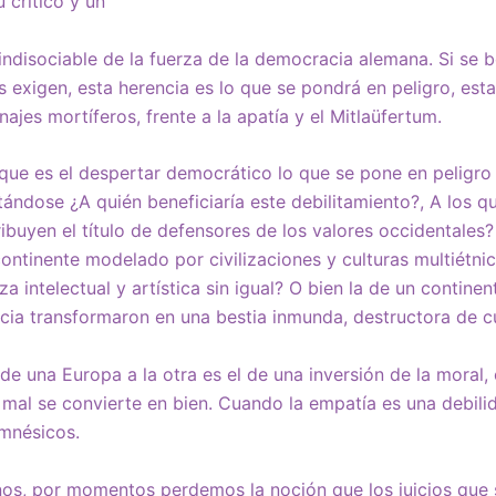
 crítico y un
indisociable de la fuerza de la democracia alemana. Si se 
exigen, esta herencia es lo que se pondrá en peligro, esta v
ajes mortíferos, frente a la apatía y el Mitlaüfertum.
 que es el despertar democrático lo que se pone en peligro
ándose ¿A quién beneficiaría este debilitamiento?, A los q
ribuyen el título de defensores de los valores occidentales
ontinente modelado por civilizaciones y culturas multiétnic
a intelectual y artística sin igual? O bien la de un contine
ncia transformaron en una bestia inmunda, destructora de cu
de una Europa a la otra es el de una inversión de la moral,
 mal se convierte en bien. Cuando la empatía es una debilid
amnésicos.
nos, por momentos perdemos la noción que los juicios que 