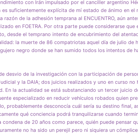
imiento con Irán impulsado por el canciller argentino Hé
 es suficientemente explícita de mí estado de ánimo en el
 la razón de la adhesión temprana al ENCUENTRO, aún ante
alizado en FOETRA. Por otra parte puede considerarse que e
o, desde el temprano intento de encubrimiento del atenta
lidad: la muerte de 86 compatriotas aquel día de julio de h
agujero negro donde se han sumido todos los intentos de h
e desvio de la investigación con la participación de pers
dicial y la DAIA; dos juicios realizados y uno en curso no 
d. En la actualidad se está substanciando un tercer juicio 
uente especializado en reducir vehículos robados quien p
ado, probablemente desconocía cuál sería su destino final, a
ncamente qué conciencia podrá tranquilizarse cuando termine
na condena de 20 años como parece, quién puede pensar qu
ramente no ha sido un perejil pero ni siquiera un cómplic