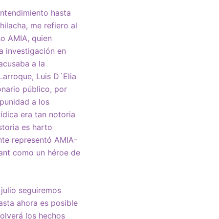
Entendimiento hasta
ilacha, me refiero al
so AMIA, quien
 investigación en
acusaba a la
Larroque, Luis D´Elia
nario público, por
punidad a los
ídica era tan notoria
storia es harto
nte representó AMIA-
vant como un héroe de
 julio seguiremos
asta ahora es posible
volverá los hechos