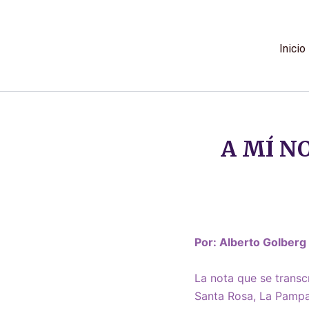
Ir
al
contenido
Inicio
A MÍ N
Por: Alberto Golber
La nota que se transc
Santa Rosa, La Pampa