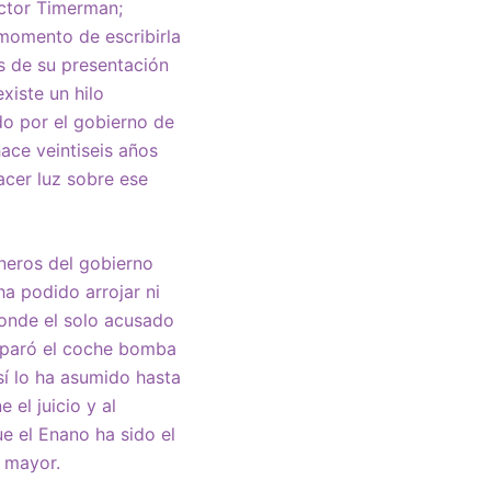
ctor Timerman;
 momento de escribirla
s de su presentación
xiste un hilo
do por el gobierno de
ace veintiseis años
acer luz sobre ese
oneros del gobierno
ha podido arrojar ni
donde el solo acusado
reparó el coche bomba
sí lo ha asumido hasta
 el juicio y al
e el Enano ha sido el
e mayor.