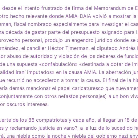
ó desde el intento frustrado de firma del Memorandum de 
 otro hecho relevante donde AMIA-DAIA volvió a mostrar la h
isman, fiscal nombrado especialmente para investigar el ca
a década de gastar parte del presupuesto asignado para la
provecho personal, produjo un engendro jurídico donde se 
ernández, el canciller Héctor Timerman, el diputado Andrés 
or abuso de autoridad y violación de los deberes de funcio
de una supuesta «confabulación» «destinada a dotar de im
lidad iraní imputados» en la causa AMIA. La aberración jur
ue recurrió no accedieron a tomar la causa. El final de la hi
aría demás mencionar el papel caricaturesco que nuevame
(conjuntamente con otros nefastos personajes) a un bon vi
por oscuros intereses.
erte de los 86 compatriotas y cada año, al llegar un 18 de
s y reclamando justicia en vano?, a la luz de lo sucedido h
erá, una niebla como la noche y niebla del gobierno nazi en