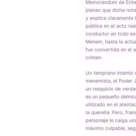
Memorandum de Entend
pienso que dicha nota
y explica claramente
pública en el acto re
conductor en todo est
Menem, hasta la actua
fue convertida en el 
crimen.
Un temprano intento d
menemista, el Poder Ju
un resquicio de verda
es un pequeño delinc
utilizado en el atent
la querella. Pero, fra
personaje le caiga u
máximo culpable, segu