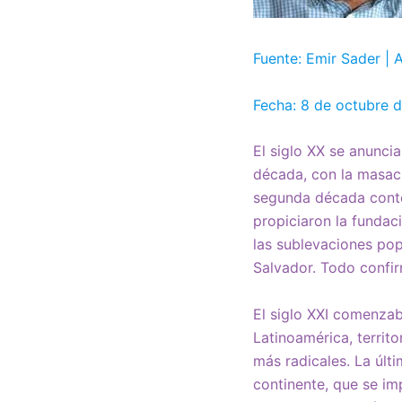
Fuente: Emir Sader | A
Fecha: 8 de octubre 
El siglo XX se anunci
década, con la masacr
segunda década contó
propiciaron la fundac
las sublevaciones pop
Salvador. Todo confirm
El siglo XXI comenzab
Latinoamérica, territ
más radicales. La últ
continente, que se i