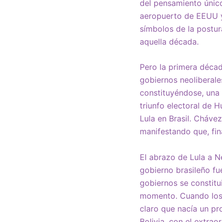
del pensamiento único
aeropuerto de EEUU y
símbolos de la postur
aquella década.
Pero la primera décad
gobiernos neoliberale
constituyéndose, una v
triunfo electoral de H
Lula en Brasil. Cháve
manifestando que, fina
El abrazo de Lula a N
gobierno brasileño fu
gobiernos se constitu
momento. Cuando los 
claro que nacía un pr
Bolivia, con el extrao