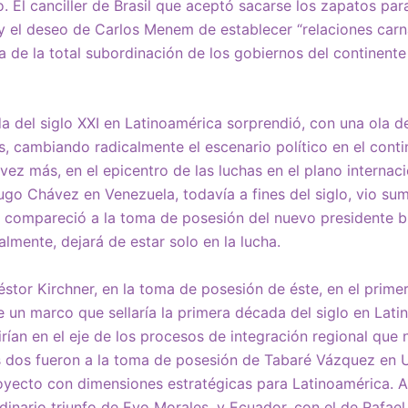
. El canciller de Brasil que aceptó sacarse los zapatos par
 el deseo de Carlos Menem de establecer “relaciones car
a de la total subordinación de los gobiernos del continent
a del siglo XXI en Latinoamérica sorprendió, con una ola de
s, cambiando radicalmente el escenario político en el conti
ez más, en el epicentro de las luchas en el plano internacio
ugo Chávez en Venezuela, todavía a fines del siglo, vio sum
z compareció a la toma de posesión del nuevo presidente br
lmente, dejará de estar solo en la lucha.
éstor Kirchner, en la toma de posesión de éste, en el prime
e un marco que sellaría la primera década del siglo en Lat
irían en el eje de los procesos de integración regional que 
dos fueron a la toma de posesión de Tabaré Vázquez en U
oyecto con dimensiones estratégicas para Latinoamérica. A
rdinario triunfo de Evo Morales, y Ecuador, con el de Rafae