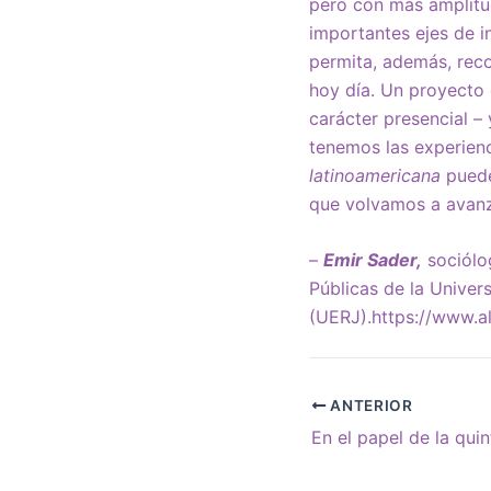
pero con más amplitud
importantes ejes de i
permita, además, reco
hoy día. Un proyecto 
carácter presencial –
tenemos las experienc
latinoamericana
puede
que volvamos a avanz
–
Emir Sader,
sociólog
Públicas de la Univer
(UERJ).https://www.al
ANTERIOR