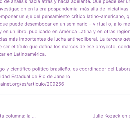
 de análisis hacia atrás y hacia adelante. Que puede ser u
nvestigación en la era pospandemia, más allá de iniciativas
mponer un eje del pensamiento crítico latino-americano, q
que puede desembocar en un seminario – virtual o, a lo mej
 y en un libro, publicado en América Latina y en otras regi
ias más importantes de lucha antineoliberal. La
tercera d
 ser el título que defina los marcos de ese proyecto, condi
ar en Latinoamérica.
o y científico político brasileño, es coordinador del Labora
sidad Estadual de Rio de Janeiro
ainet.org/es/articulo/209256
En el papel de la quinta columna: la comunidad ultraortodoxa de Israel