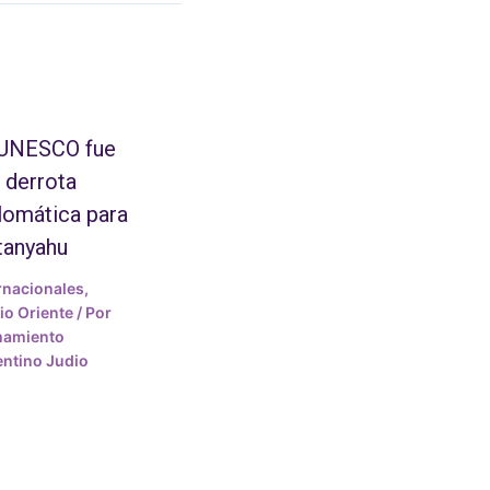
 UNESCO fue
 derrota
lomática para
tanyahu
rnacionales
,
o Oriente
/ Por
mamiento
ntino Judio