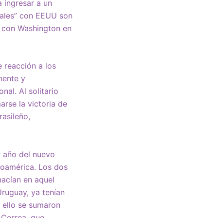
a ingresar a un
nales” con EEUU son
e con Washington en
 reacción a los
nente y
nal. Al solitario
arse la victoria de
asileño,
r año del nuevo
inoamérica. Los dos
nacían en aquel
ruguay, ya tenían
 ello se sumaron
l Correa, que