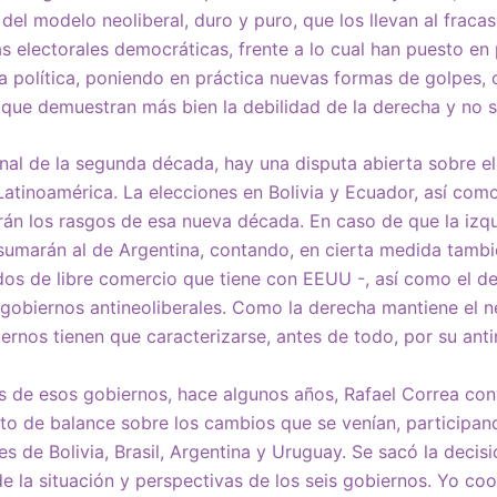
del modelo neoliberal, duro y puro, que los llevan al fracas
s electorales democráticas, frente a lo cual han puesto en 
 la política, poniendo en práctica nuevas formas de golpes
a, que demuestran más bien la debilidad de la derecha y no s
nal de la segunda década, hay una disputa abierta sobre el
Latinoamérica. La elecciones en Bolivia y Ecuador, así como
nirán los rasgos de esa nueva década. En caso de que la izqu
sumarán al de Argentina, contando, en cierta medida tambi
ados de libre comercio que tiene con EEUU -, así como el d
 gobiernos antineoliberales. Como la derecha mantiene el 
ernos tienen que caracterizarse, antes de todo, por su anti
is de esos gobiernos, hace algunos años, Rafael Correa co
to de balance sobre los cambios que se venían, participand
s de Bolivia, Brasil, Argentina y Uruguay. Se sacó la decis
de la situación y perspectivas de los seis gobiernos. Yo co