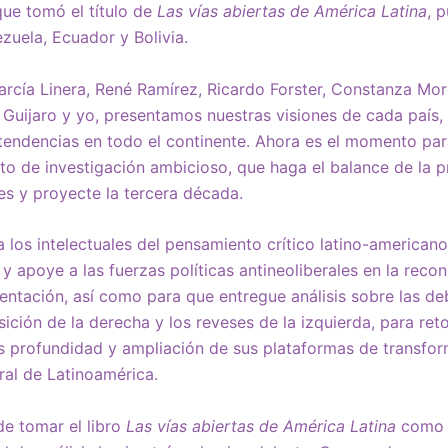
que tomó el título de
Las vías abiertas de América Latina
, 
ezuela, Ecuador y Bolivia.
García Linera, René Ramírez, Ricardo Forster, Constanza Mor
Guijaro y yo, presentamos nuestras visiones de cada país,
a tendencias en todo el continente. Ahora es el momento pa
cto de investigación ambicioso, que haga el balance de la 
s y proyecte la tercera década.
 los intelectuales del pensamiento crítico latino-american
y apoye a las fuerzas políticas antineoliberales en la recon
entación, así como para que entregue análisis sobre las de
ición de la derecha y los reveses de la izquierda, para re
ás profundidad y ampliación de sus plataformas de transfo
ural de Latinoamérica.
e tomar el libro
Las vías abiertas de América Latina
como r