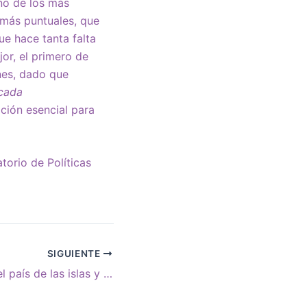
no de los más
 más puntuales, que
ue hace tanta falta
or, el primero de
ones, dado que
écada
ción esencial para
torio de Políticas
SIGUIENTE
Julie Kozack en el país de las islas y los dólares aceitosos