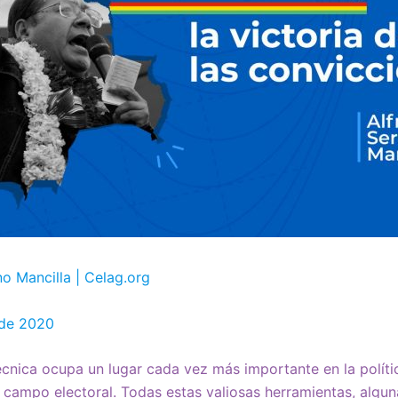
no Mancilla | Celag.org
 de 2020
écnica ocupa un lugar cada vez más importante en la políti
 campo electoral. Todas estas valiosas herramientas, algun