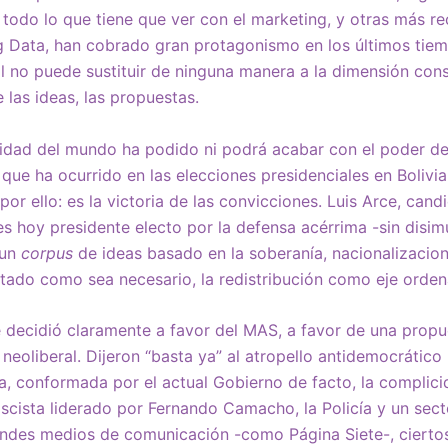
todo lo que tiene que ver con el marketing, y otras más r
ig Data, han cobrado gran protagonismo en los últimos tie
 no puede sustituir de ninguna manera a la dimensión consti
e las ideas, las propuestas.
idad del mundo ha podido ni podrá acabar con el poder de 
que ha ocurrido en las elecciones presidenciales en Bolivia
por ello: es la victoria de las convicciones. Luis Arce, can
es hoy presidente electo por la defensa acérrima -sin disimu
 un
corpus
de ideas basado en la soberanía, nacionalizacio
stado como sea necesario, la redistribución como eje orde
e decidió claramente a favor del MAS, a favor de una propue
neoliberal. Dijeron “basta ya” al atropello antidemocrático
ta, conformada por el actual Gobierno de facto, la complici
scista liderado por Fernando Camacho, la Policía y un sect
ndes medios de comunicación -como Página Siete-, cierto