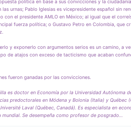
puesta política en base a sus convicciones y la ciudadanía
 las urnas; Pablo Iglesias es vicepresidente español sin ren
o con el presidente AMLO en México; al igual que el corre
incipal fuerza política; o Gustavo Petro en Colombia, que cr
z.
derlo y exponerlo con argumentos serios es un camino, a v
tipo de atajos con exceso de tacticismo que acaban confun
iones fueron ganadas por las convicciones.
illa es doctor en Economía por la Universidad Autónoma d
cias predoctorales en Módena y Bolonia (Italia) y Québec 
niversité Laval (Québec, Canadá). Es especialista en econ
ía mundial. Se desempeña como profesor de posgrado…