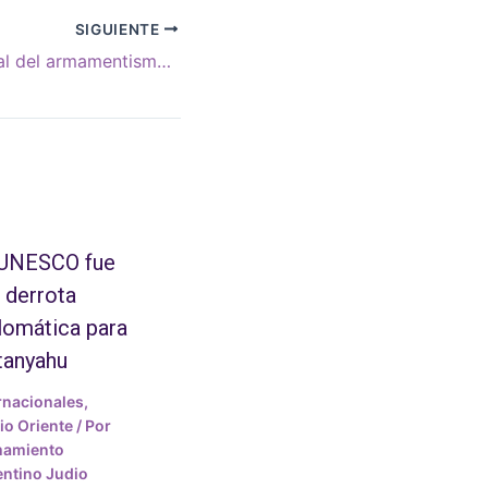
SIGUIENTE
Presencia mundial del armamentismo israelí
 UNESCO fue
 derrota
lomática para
tanyahu
rnacionales
,
o Oriente
/ Por
mamiento
ntino Judio