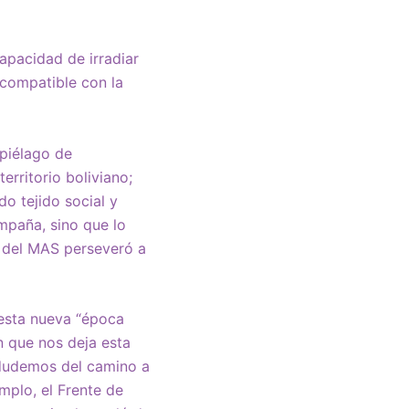
apacidad de irradiar
ncompatible con la
ipiélago de
erritorio boliviano;
do tejido social y
mpaña, sino que lo
d del MAS perseveró a
 esta nueva “época
n que nos deja esta
e dudemos del camino a
mplo, el Frente de