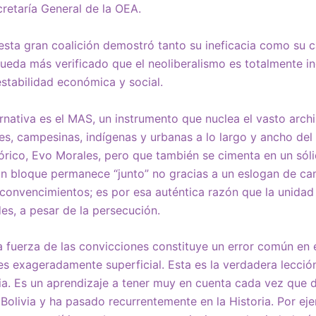
cretaría General de la OEA.
sta gran coalición demostró tanto su ineficacia como su c
 queda más verificado que el neoliberalismo es totalmente i
stabilidad económica y social.
lternativa es el MAS, un instrumento que nuclea el vasto arch
s, campesinas, indígenas y urbanas a lo largo y ancho del t
tórico, Evo Morales, pero que también se cimenta en un sóli
an bloque permanece “junto” no gracias a un eslogan de ca
convencimientos; es por esa auténtica razón que la unida
des, a pesar de la persecución.
 fuerza de las convicciones constituye un error común en
s exageradamente superficial. Esta es la verdadera lecció
ivia. Es un aprendizaje a tener muy en cuenta cada vez qu
 Bolivia y ha pasado recurrentemente en la Historia. Por eje