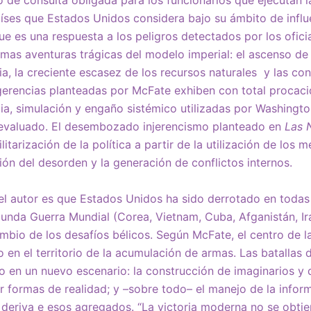
o de consulta obligada para los funcionarios que ejecutan l
aíses que Estados Unidos considera bajo su ámbito de influ
ue es una respuesta a los peligros detectados por los ofici
timas aventuras trágicas del modelo imperial: el ascenso de 
a, la creciente escasez de los recursos naturales y las con
ugerencias planteadas por McFate exhiben con total procacid
cia, simulación y engaño sistémico utilizadas por Washingto
evaluado. El desembozado injerencismo planteado en
Las 
ilitarización de la política a partir de la utilización de los 
ión del desorden y la generación de conflictos internos.
del autor es que Estados Unidos ha sido derrotado en todas
gunda Guerra Mundial (Corea, Vietnam, Cuba, Afganistán, Ir
bio de los desafíos bélicos. Según McFate, el centro de l
no en el territorio de la acumulación de armas. Las batallas 
bo en un nuevo escenario: la construcción de imaginarios y 
formas de realidad; y –sobre todo– el manejo de la informa
deriva e esos agregados. “La victoria moderna no se obti