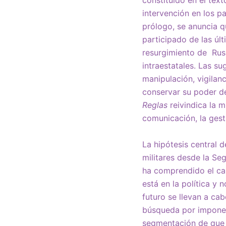
constituido en el text
intervención en los p
prólogo, se anuncia q
participado de las úl
resurgimiento de Rusi
intraestatales. Las s
manipulación, vigilan
conservar su poder d
Reglas
reivindica la m
comunicación, la gest
La hipótesis central 
militares desde la Se
ha comprendido el cam
está en la política y 
futuro se llevan a ca
búsqueda por imponer 
segmentación de que 