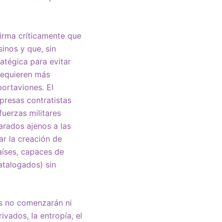
firma críticamente que
inos y que, sin
atégica para evitar
 requieren más
ortaviones. El
presas contratistas
uerzas militares
rados ajenos a las
ar la creación de
aíses, capaces de
atalogados) sin
as no comenzarán ni
ivados, la entropía, el