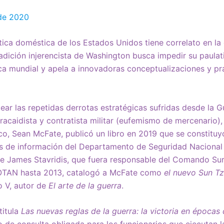
de 2020
lítica doméstica de los Estados Unidos tiene correlato en l
 tradición injerencista de Washington busca impedir su paula
tica mundial y apela a innovadoras conceptualizaciones y pr
tear las repetidas derrotas estratégicas sufridas desde la 
aracaidista y contratista militar (eufemismo de mercenario)
, Sean McFate, publicó un libro en 2019 que se constituyó
as de información del Departamento de Seguridad Naciona
nte James Stavridis, que fuera responsable del Comando Su
OTAN hasta 2013, catalogó a McFate como
el nuevo Sun T
o V, autor de
El arte de la guerra
.
titula
Las nuevas reglas de la guerra: la victoria en época