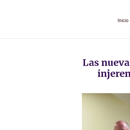
Ir
al
contenido
Inicio
Las nueva
injere