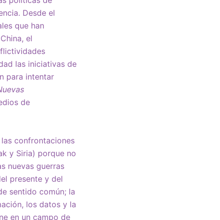
as políticas de
encia. Desde el
ales que han
China, el
flictividades
ad las iniciativas de
n para intentar
Nuevas
medios de
 las confrontaciones
ak y Siria) porque no
as nuevas guerras
del presente y del
de sentido común; la
ción, los datos y la
ene en un campo de