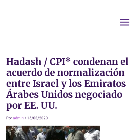
Ir
al
contenido
Hadash / CPI* condenan el
acuerdo de normalización
entre Israel y los Emiratos
Árabes Unidos negociado
por EE. UU.
Por
admin
/
15/08/2020