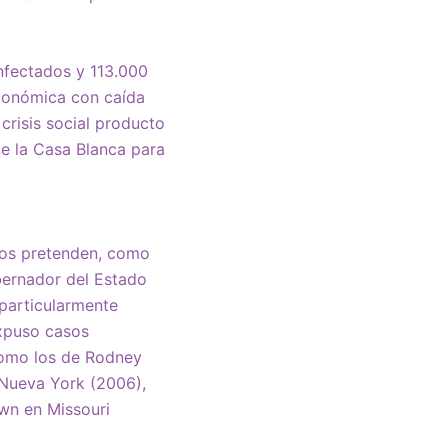
nfectados y 113.000
económica con caída
crisis social producto
de la Casa Blanca para
nos pretenden, como
bernador del Estado
particularmente
expuso casos
como los de Rodney
 Nueva York (2006),
own en Missouri