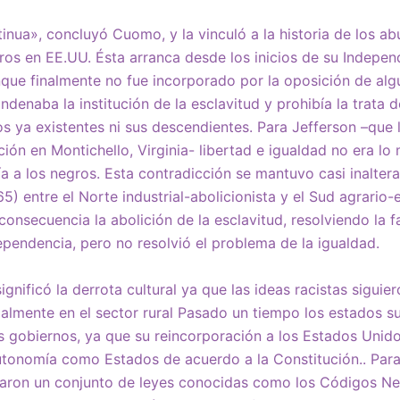
tinua», concluyó Cuomo, y la vinculó a la historia de los a
os en EE.UU. Ésta arranca desde los inicios de su Indepen
que finalmente no fue incorporado por la oposición de al
ndenaba la institución de la esclavitud y prohibía la trata
s ya existentes ni sus descendientes. Para Jefferson –que 
ción en Montichello, Virginia- libertad e igualdad no era l
ría a los negros. Esta contradicción se mantuvo casi inalter
) entre el Norte industrial-abolicionista y el Sud agrario-e
onsecuencia la abolición de la esclavitud, resolviendo la fa
ependencia, pero no resolvió el problema de la igualdad.
significó la derrota cultural ya que las ideas racistas siguie
lmente en el sector rural Pasado un tiempo los estados s
s gobiernos, ya que su reincorporación a los Estados Unidos
utonomía como Estados de acuerdo a la Constitución.. Para
ctaron un conjunto de leyes conocidas como los Códigos Ne