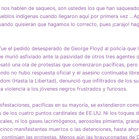
o nos hablen de saqueos, son ustedes los que han saquead
ueblos indígenas cuando llegaron aquí por primera vez …Ap
uando quisieran que hagamos lo correcto, pues ¡carajo! ha
 fue el pedido desesperado de George Floyd al policía que l
que murió asfixiado ante la pasividad de otros tres agente
sató una ola de protestas que comenzaron pacíficas, per
ndo no hubo respuesta oficial y el asesino continuaba libre
eedom (Hasta la Libertad), denunció que infiltrados de los 
a violencia a los jóvenes negros frustrados y furiosos.
ifestaciones, pacificas en su mayoría, se extendieron com
 de los cuatro puntos cardinales de EE.UU. Ni los toques
ocales, ni los gases lacrimógenos, aerosoles pimienta, gran
 cinco manifestantes muertos o las detenciones, hasta ahor
s continúen las protestas. Menos aún las bravuconadas de