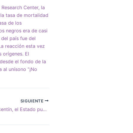
 Research Center, la
 la tasa de mortalidad
asa de los
os negros era de casi
del país fue del
La reacción esta vez
 orígenes. El
desde el fondo de la
a al unísono “¡No
SIGUIENTE
Gorban: “Con Vicentín, el Estado puede controlar gran parte de la riqueza y la producción del país”