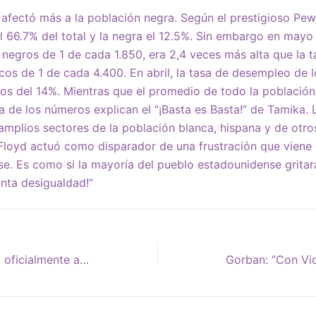
fectó más a la población negra. Según el prestigioso Pew
l 66.7% del total y la negra el 12.5%. Sin embargo en mayo
negros de 1 de cada 1.850, era 2,4 veces más alta que la t
os de 1 de cada 4.400. En abril, la tasa de desempleo de l
ncos del 14%. Mientras que el promedio de todo la población 
 de los números explican el “¡Basta es Basta!” de Tamika. 
plios sectores de la población blanca, hispana y de otros
Floyd actuó como disparador de una frustración que viene 
se. Es como si la mayoría del pueblo estadounidense gritar
nta desigualdad!”
La anexión convertirá oficialmente a Israel en un estado de apartheid