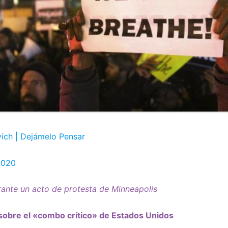
vich | Dejámelo Pensar
2020
rante un acto de protesta de Minneapolis
 sobre el «combo crítico» de Estados Unidos