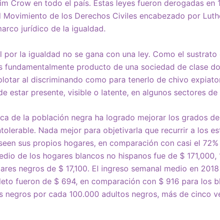
 Jim Crow en todo el país. Estas leyes fueron derogadas en 
l Movimiento de los Derechos Civiles encabezado por Luth
arco jurídico de la igualdad.
ral por la igualdad no se gana con una ley. Como el sustrato
es fundamentalmente producto de una sociedad de clase do
xplotar al discriminando como para tenerlo de chivo expiator
e estar presente, visible o latente, en algunos sectores de
órica de la población negra ha logrado mejorar los grados d
olerable. Nada mejor para objetivarla que recurrir a los est
seen sus propios hogares, en comparación con casi el 72% 
edio de los hogares blancos no hispanos fue de $ 171,000, 
ares negros de $ 17,100. El ingreso semanal medio en 2018
eto fueron de $ 694, en comparación con $ 916 para los b
os negros por cada 100.000 adultos negros, más de cinco 