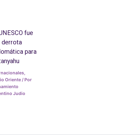
 UNESCO fue
 derrota
lomática para
tanyahu
rnacionales
,
o Oriente
/ Por
mamiento
ntino Judio