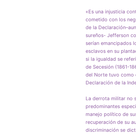
«Es una injusticia con
cometido con los negr
de la Declaración–aun
sureños- Jefferson co
serían emancipados lo
esclavos en su planta
si la igualdad se refe
de Secesión (1861-1865
del Norte tuvo como c
Declaración de la Ind
La derrota militar no 
predominantes especia
manejo político de su
recuperación de su a
discriminación se di