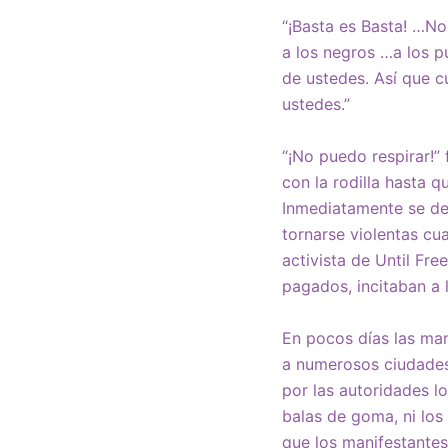
“¡Basta es Basta! …N
a los negros …a los p
de ustedes. Así que c
ustedes.”
“¡No puedo respirar!”
con la rodilla hasta 
Inmediatamente se de
tornarse violentas cua
activista de Until Fr
pagados, incitaban a l
En pocos días las man
a numerosos ciudades
por las autoridades l
balas de goma, ni los
que los manifestante