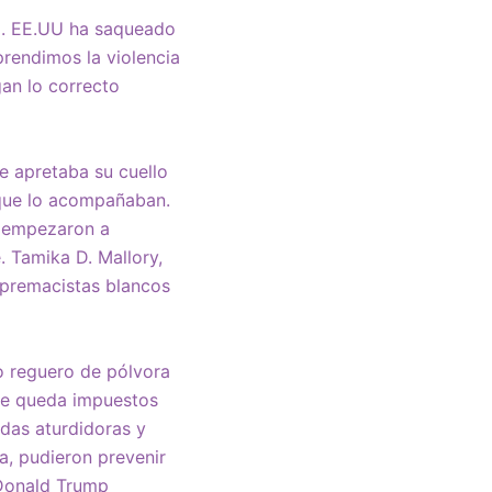
o. EE.UU ha saqueado
rendimos la violencia
gan lo correcto
e apretaba su cuello
s que lo acompañaban.
o empezaron a
. Tamika D. Mallory,
supremacistas blancos
o reguero de pólvora
 de queda impuestos
adas aturdidoras y
a, pudieron prevenir
 Donald Trump