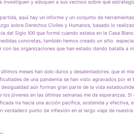
s investiguen y eduquen a sus vecinos sobre qué estrategi
partida, aquí hay un
informe y un conjunto de herramientas
azgo sobre Derechos Civiles y Humanos, basado lo realiza
cia del Siglo XXI que formé cuando estaba en la Casa Blanca
medidas concretas, también hemos creado un
sitio
especial
con las organizaciones que han estado dando batalla a niv
ltimos meses han sido duros y desalentadores: que el miedo
ificultades de una pandemia se han visto agravados por el 
la desigualdad aún forman gran parte de la vida estadounide
e los jóvenes en las últimas semanas me da esperanzas. Si
ificada ira hacia una acción pacífica, sostenida y efectiva, 
verdadero punto de inflexión en el largo viaje de nuestra
r.