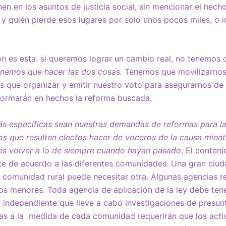
enen en los asuntos de justicia social, sin mencionar el he
y quién pierde esos lugares por solo unos pocos miles, o 
ón es esta: si queremos lograr un cambio real, no tenemos q
nemos que hacer las dos cosas.
Tenemos que movilizarnos
que organizar y emitir nuestro voto para asegurarnos de e
formarán en hechos la reforma buscada.
s específicas sean nuestras demandas de reformas para la ju
 los que resulten electos hacer de voceros de la causa mient
és volver a lo de siempre cuando hayan pasado
. El conten
te de acuerdo a las diferentes comunidades. Una gran ciud
 comunidad rural puede necesitar otra. Algunas agencias r
s menores. Toda agencia de aplicación de la ley debe tener
 independiente que lleve a cabo investigaciones de presu
as a la medida de cada comunidad requerirán que los activ