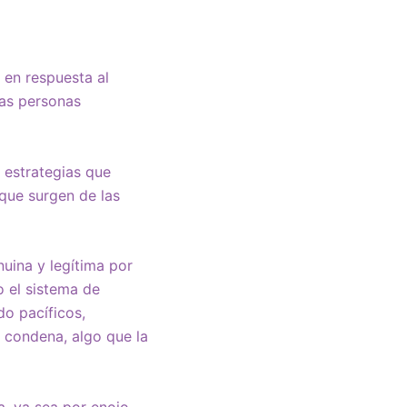
 en respuesta al
has personas
 estrategias que
que surgen de las
nuina y legítima por
o el sistema de
do pacíficos,
 condena, algo que la
a, ya sea por enojo