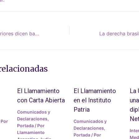
Cuando las razas inferiores dicen basta, es violencia
relacionadas
El Llamamiento
El Llamamiento
La
con Carta Abierta
en el Instituto
una
Patria
dip
Comunicados y
Ne
Declaraciones
,
 Por
Comunicados y
Portada
/ Por
Declaraciones
,
Inte
Llamamiento
Portada
/ Por
Medi