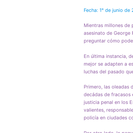
Fecha: 1° de junio de
Mientras millones de 
asesinato de George F
preguntar cómo podem
En última instancia, 
mejor se adapten a es
luchas del pasado ​​qu
Primero, las oleadas 
decádas de fracasos en
justicia penal en los 
valientes, responsabl
policía en ciudades 
Por otro lado, la peq