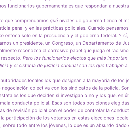
os funcionarios gubernamentales que respondan a nuestr
nte que comprendamos
qué
niveles de gobierno tienen el m
ticia penal y en las prácticas policiales. Cuando pensamos e
e enfoca solo en la presidencia y el gobierno federal. Y sí
arnos un presidente, un Congreso, un Departamento de Jus
realmente reconozca el corrosivo papel que juega el racism
l respecto.
Pero los funcionarios electos que más importan 
ía y el sistema de justicia criminal son los que trabajan a n
 autoridades locales los que designan a la mayoría de los je
negociación colectiva con los sindicatos de la policía. Son
s estatales los que deciden si investigan o no y los que, en ú
 mala conducta policial. Esas son todas posiciones elegidas
as de revisión policial con el poder de controlar la conducta
a participación de los votantes en estas elecciones locale
 sobre todo entre los jóvenes, lo que es un absurdo dado 