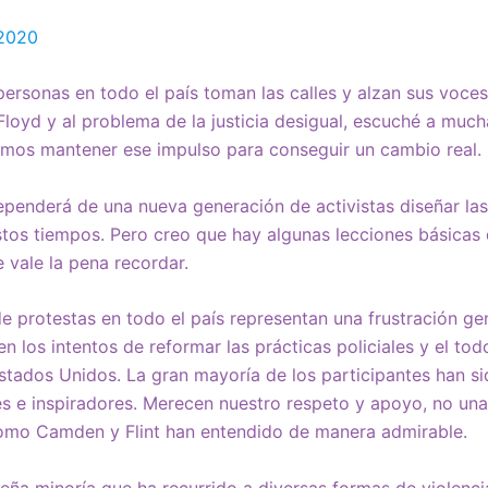
 2020
personas en todo el país toman las calles y alzan sus voces
loyd y al problema de la justicia desigual, escuché a muc
os mantener ese impulso para conseguir un cambio real.
dependerá de una nueva generación de activistas diseñar las
tos tiempos. Pero creo que hay algunas lecciones básicas 
e vale la pena recordar.
de protestas en todo el país representan una frustración ge
 los intentos de reformar las prácticas policiales y el tod
Estados Unidos. La gran mayoría de los participantes han si
es e inspiradores. Merecen nuestro respeto y apoyo, no una
como Camden y Flint han entendido de manera admirable.
ueña minoría que ha recurrido a diversas formas de violenci