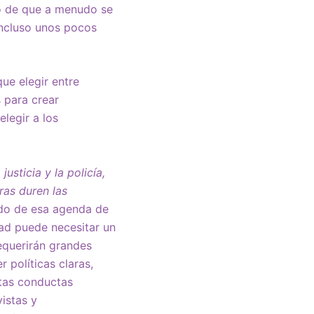
cho de que a menudo se
incluso unos pocos
ue elegir entre
 para crear
legir a los
sticia y la policía,
ras duren las
ido de esa agenda de
ad puede necesitar un
equerirán grandes
 políticas claras,
ntas conductas
istas y