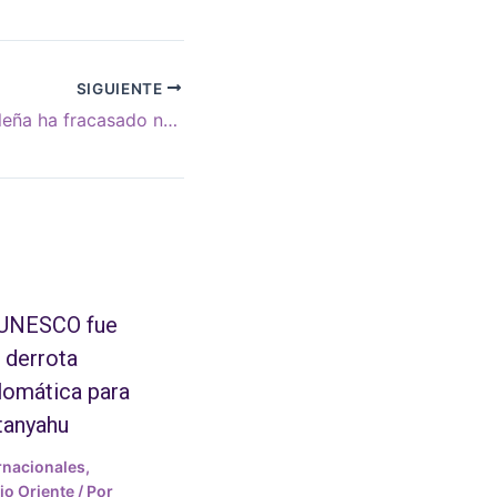
SIGUIENTE
La derecha brasileña ha fracasado nuevamente
 UNESCO fue
 derrota
lomática para
tanyahu
rnacionales
,
o Oriente
/ Por