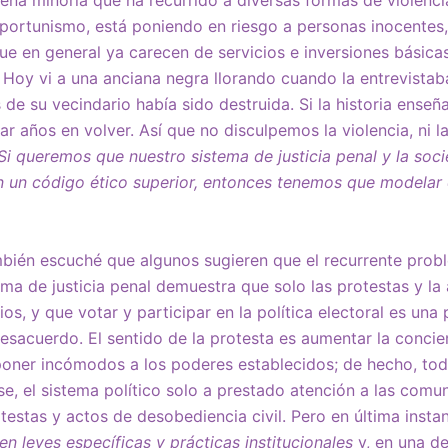
portunismo, está poniendo en riesgo a personas inocentes
que en general ya carecen de servicios e inversiones básica
 Hoy vi a una anciana negra llorando cuando la entrevistab
 de su vecindario había sido destruida. Si la historia ense
r años en volver. Así que no disculpemos la violencia, ni la
Si queremos que nuestro sistema de justicia penal y la so
n un código ético superior, entonces tenemos que modelar
bién escuché que algunos sugieren que el recurrente probl
ema de justicia penal demuestra que solo las protestas y la
s, y que votar y participar en la política electoral es una
esacuerdo. El sentido de la protesta es aumentar la concie
y poner incómodos a los poderes establecidos; de hecho, tod
se, el sistema político solo a prestado atención a las com
estas y actos de desobediencia civil. Pero en última instan
en leyes específicas y prácticas institucionales
y, en una d