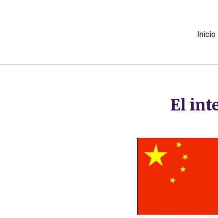
Ir
al
contenido
Inicio
El int