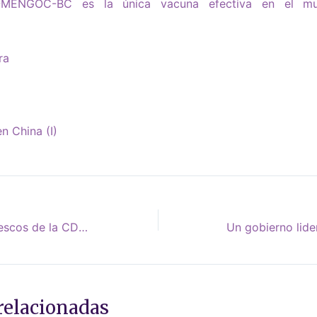
VA-MENGOC-BC es la única vacuna efectiva en el m
ra
n China (I)
Los olvidados parentescos de la CDU alemana
relacionadas