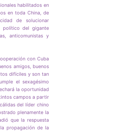
ionales habilitados en
sos en toda China, de
cidad de solucionar
político del gigante
as, anticomunistas y
a cooperación con Cuba
buenos amigos, buenos
s difíciles y son tan
cumple el sexagésimo
vechará la oportunidad
tintos campos a partir
álidas del líder chino
ostrado plenamente la
adió que la respuesta
 la propagación de la