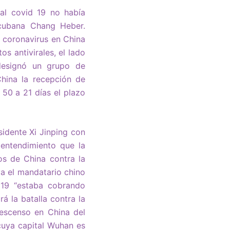
 al covid 19 no había
-cubana Chang Heber.
o coronavirus en China
s antivirales, el lado
designó un grupo de
China la recepción de
50 a 21 días el plazo
idente Xi Jinping con
entendimiento que la
os de China contra la
ya el mandatario chino
 19 “estaba cobrando
á la batalla contra la
descenso en China del
cuya capital Wuhan es