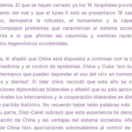
idemia. El que se hayan cerrado ya los 16 hospitales provis
iento del mal y que el lunes 5 solo se presentaron 19 ca
os, demuestra la robustez, el humanismo y la capa
complejos problemas que caracterizan al sistema socio 
mente a lo que afirman las calumnias y mentiras racist
dios hegemónicos occidentales.
ica, Xi añadió que China está dispuesta a continuar con l
medicina y el control de epidemias. China y Cuba “son 
ermanos que pueden depender el uno del otro en momento
s y dientes”. El líder chino recordó que este año se 
laciones diplomáticas bilaterales y añadió que su país apro
niveles los intercambios y la cooperación bilaterales en dis
partida histórico. No recuerdo haber leído palabras más c
 su parte, Díaz-Canel subrayó que esta experiencia ha dem
ación de China y las ventajas del sistema socialista. Añ
de China hizo aportaciones sobresalientes al control de