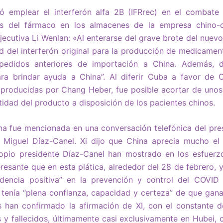
 emplear el interferón alfa 2B (IFRrec) en el combate
des del fármaco en los almacenes de la empresa chino
ejecutiva Li Wenlan: «Al enterarse del grave brote del nuev
d del interferón original para la producción de medicamento
pedidos anteriores de importación a China. Además, 
a brindar ayuda a China”. Al diferir Cuba a favor de 
 producidas por Chang Heber, fue posible acortar de unos 
tidad del producto a disposición de los pacientes chinos.
a fue mencionada en una conversación telefónica del pres
Miguel Díaz-Canel. Xi dijo que China aprecia mucho el 
opio presidente Díaz­-Canel han mostrado en los esfuerz
resante que en esta plática, alrededor del 28 de febrero, 
ndencia positiva” en la prevención y control del COVID
 tenía “plena confianza, capacidad y certeza” de que ganar
 han confirmado la afirmación de XI, con el constante 
 y fallecidos, últimamente casi exclusivamente en Hubei, 