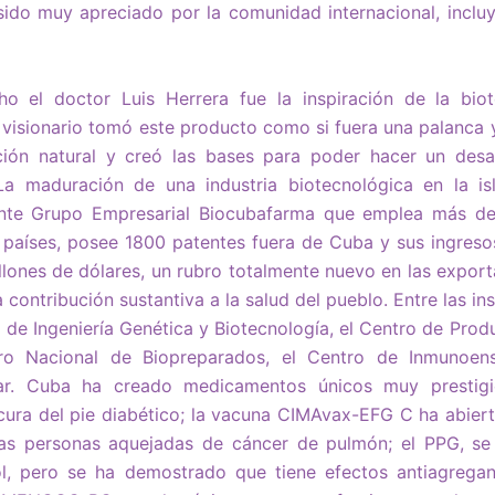
 sido muy apreciado por la comunidad internacional, inclu
cho el doctor Luis Herrera fue la inspiración de la bio
visionario tomó este producto como si fuera una palanca 
ción natural y creó las bases para poder hacer un desar
 La maduración de una industria biotecnológica en la i
ente Grupo Empresarial Biocubafarma que emplea más de 
países, posee 1800 patentes fuera de Cuba y sus ingreso
llones de dólares, un rubro totalmente nuevo en las expor
ontribución sustantiva a la salud del pueblo. Entre las ins
 de Ingeniería Genética y Biotecnología, el Centro de Pro
tro Nacional de Biopreparados, el Centro de Inmunoe
ar. Cuba ha creado medicamentos únicos muy prestigio
 cura del pie diabético; la vacuna CIMAvax-EFG C ha abier
las personas aquejadas de cáncer de pulmón; el PPG, s
rol, pero se ha demostrado que tiene efectos antiagregan