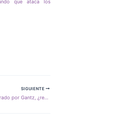
undo que ataca los
SIGUIENTE
Un gobierno liderado por Gantz, ¿receta para la reconciliación judío-árabe?