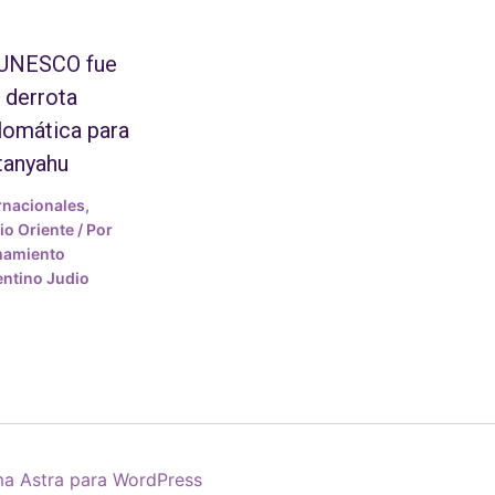
 UNESCO fue
 derrota
lomática para
tanyahu
rnacionales
,
o Oriente
/ Por
mamiento
ntino Judio
a Astra para WordPress