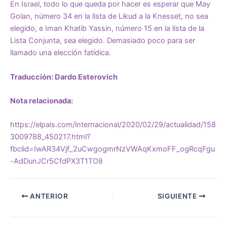
En Israel, todo lo que queda por hacer es esperar que May
Golan, número 34 en la lista de Likud a la Knesset, no sea
elegido, e Iman Khatib Yassin, número 15 en la lista de la
Lista Conjunta, sea elegido. Demasiado poco para ser
llamado una elección fatídica.
Traducción: Dardo Esterovich
Nota relacionada:
https://elpais.com/internacional/2020/02/29/actualidad/158
3009788_450217.html?
fbclid=IwAR34Vjf_2uCwgogmrNzVWAqKxmoFF_ogRcqFgu
-AdDunJCr5CfdPX3T1TO8
ANTERIOR
SIGUIENTE