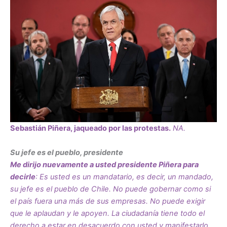
Sebastián Piñera, jaqueado por las protestas.
NA.
Su jefe es el pueblo, presidente
Me dirijo nuevamente a usted presidente Piñera para
decirle
: Es usted es un mandatario, es decir, un mandado,
su jefe es el pueblo de Chile. No puede gobernar como si
el país fuera una más de sus empresas. No puede exigir
que le aplaudan y le apoyen. La ciudadanía tiene todo el
derecho a estar en desacuerdo con usted y manifestarlo,