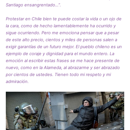
Santiago ensangrentado…”.
Protestar en Chile bien te puede costar la vida o un ojo de
la cara, como de hecho lamentablemente ha ocurrido y
sigue ocurriendo. Pero me emociona pensar que a pesar
de este alto precio, cientos y miles de personas salen a
exigir garantías de un futuro mejor. El pueblo chileno es un
ejemplo de coraje y dignidad para el mundo entero. La
emoción al escribir estas frases se me hace presente de
nuevo, como en la Alameda, al abrazarme y ser abrazado
por cientos de ustedes. Tienen todo mi respeto y mi
admiración.