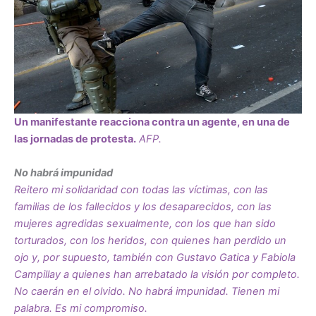
Un manifestante reacciona contra un agente, en una de
las jornadas de protesta.
AFP.
No habrá impunidad
Reitero mi solidaridad con todas las víctimas, con las
familias de los fallecidos y los desaparecidos, con las
mujeres agredidas sexualmente, con los que han sido
torturados, con los heridos, con quienes han perdido un
ojo y, por supuesto, también con Gustavo Gatica y Fabiola
Campillay a quienes han arrebatado la visión por completo.
No caerán en el olvido. No habrá impunidad. Tienen mi
palabra. Es mi compromiso.