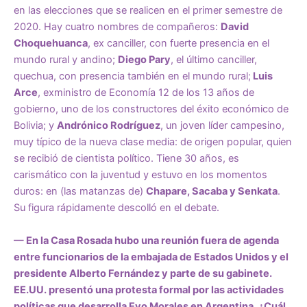
en las elecciones que se realicen en el primer semestre de
2020. Hay cuatro nombres de compañeros:
David
Choquehuanca
, ex canciller, con fuerte presencia en el
mundo rural y andino;
Diego Pary
, el último canciller,
quechua, con presencia también en el mundo rural;
Luis
Arce
, exministro de Economía 12 de los 13 años de
gobierno, uno de los constructores del éxito económico de
Bolivia; y
Andrónico Rodríguez
, un joven líder campesino,
muy típico de la nueva clase media: de origen popular, quien
se recibió de cientista político. Tiene 30 años, es
carismático con la juventud y estuvo en los momentos
duros: en (las matanzas de)
Chapare, Sacaba y Senkata
.
Su figura rápidamente descolló en el debate.
— En la Casa Rosada hubo una reunión fuera de agenda
entre funcionarios de la embajada de Estados Unidos y el
presidente Alberto Fernández y parte de su gabinete.
EE.UU. presentó una protesta formal por las actividades
políticas que desarrolla Evo Morales en Argentina. ¿Cuál