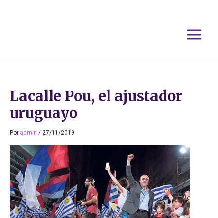
Ir
al
contenido
Lacalle Pou, el ajustador
uruguayo
Por
admin
/
27/11/2019