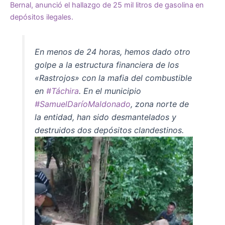
Bernal,
anunció
el hallazgo de 25 mil litros de gasolina en
depósitos ilegales.
En menos de 24 horas, hemos dado otro
golpe a la estructura financiera de los
«Rastrojos» con la mafia del combustible
en
#
Táchira
. En el municipio
#
SamuelDaríoMaldonado
, zona norte de
la entidad, han sido desmantelados y
destruidos dos depósitos clandestinos.