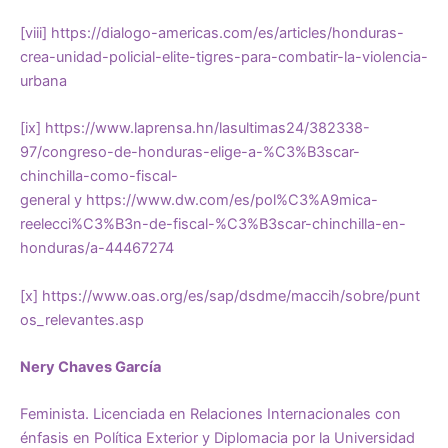
[viii]
https://dialogo-americas.com/es/articles/honduras-
crea-unidad-policial-elite-tigres-para-combatir-la-violencia-
urbana
[ix]
https://www.laprensa.hn/lasultimas24/382338-
97/congreso-de-honduras-elige-a-%C3%B3scar-
chinchilla-como-fiscal-
general
y
https://www.dw.com/es/pol%C3%A9mica-
reelecci%C3%B3n-de-fiscal-%C3%B3scar-chinchilla-en-
honduras/a-44467274
[x]
https://www.oas.org/es/sap/dsdme/maccih/sobre/punt
os_relevantes.asp
Nery Chaves García
Feminista. Licenciada en Relaciones Internacionales con
énfasis en Política Exterior y Diplomacia por la Universidad