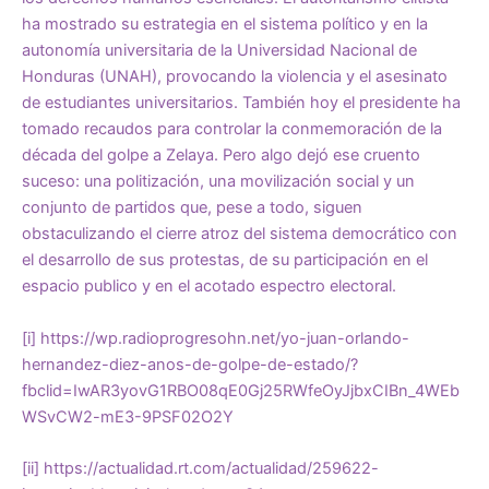
ha mostrado su estrategia en el sistema político y en la
autonomía universitaria de la Universidad Nacional de
Honduras (UNAH), provocando la violencia y el asesinato
de estudiantes universitarios. También hoy el presidente ha
tomado recaudos para controlar la conmemoración de la
década del golpe a Zelaya. Pero algo dejó ese cruento
suceso: una politización, una movilización social y un
conjunto de partidos que, pese a todo, siguen
obstaculizando el cierre atroz del sistema democrático con
el desarrollo de sus protestas, de su participación en el
espacio publico y en el acotado espectro electoral.
[i]
https://wp.radioprogresohn.net/yo-juan-orlando-
hernandez-diez-anos-de-golpe-de-estado/?
fbclid=IwAR3yovG1RBO08qE0Gj25RWfeOyJjbxCIBn_4WEb
WSvCW2-mE3-9PSF02O2Y
[ii]
https://actualidad.rt.com/actualidad/259622-