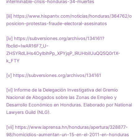
interminable-crisis-honduras-34-muertes
[iii]
https://www.hispantv.com/noticias/honduras/364762/o
posicion-protestas-fraude-electoral-asesinatos
[iv]
https://subversiones.org/archivos/134161?
fbclid=IwAR16F7_U-
ZHSYRdLiHs4OylbihPp_XPYjqP_lRUHbiIUuQQSQ0r1X-
k_FTY
[v]
https://subversiones.org/archivos/134161
[vi]
Informe de la Delegación Investigativa del Gremio
Nacional de Abogados sobre las Zonas de Empleo y
Desarrollo Económico en Honduras. Elaborado por National
Lawyers Guild (NLG).
[vii]
https://www.laprensa.hn/honduras/apertura/328877-
98/homicidios-aumentan-un-15-en-el-2011-en-honduras