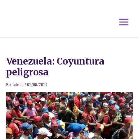
Ir
al
contenido
Venezuela: Coyuntura
peligrosa
Por
admin
/
01/05/2019