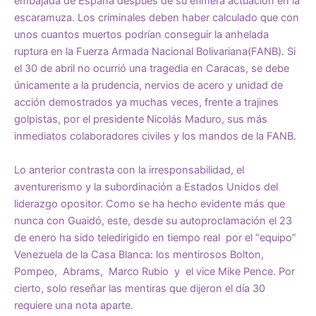
embajada de España después de su efímera actuación en la
escaramuza. Los criminales deben haber calculado que con
unos cuantos muertos podrían conseguir la anhelada
ruptura en la Fuerza Armada Nacional Bolivariana(FANB). Si
el 30 de abril no ocurrió una tragedia en Caracas, se debe
únicamente a la prudencia, nervios de acero y unidad de
acción demostrados ya muchas veces, frente a trajines
golpistas, por el presidente Nicolás Maduro, sus más
inmediatos colaboradores civiles y los mandos de la FANB.
Lo anterior contrasta con la irresponsabilidad, el
aventurerismo y la subordinación a Estados Unidos del
liderazgo opositor. Como se ha hecho evidente más que
nunca con Guaidó, este, desde su autoproclamación el 23
de enero ha sido teledirigido en tiempo real por el “equipo”
Venezuela de la Casa Blanca: los mentirosos Bolton,
Pompeo, Abrams, Marco Rubio y el vice Mike Pence. Por
cierto, solo reseñar las mentiras que dijeron el día 30
requiere una nota aparte.