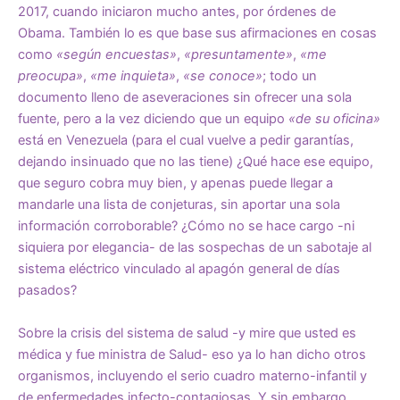
2017, cuando iniciaron mucho antes, por órdenes de
Obama. También lo es que base sus afirmaciones en cosas
como
«según encuestas»
,
«presuntamente»
,
«me
preocupa»
,
«me inquieta»
,
«se conoce»
; todo un
documento lleno de aseveraciones sin ofrecer una sola
fuente, pero a la vez diciendo que un equipo
«de su oficina»
está en Venezuela (para el cual vuelve a pedir garantías,
dejando insinuado que no las tiene) ¿Qué hace ese equipo,
que seguro cobra muy bien, y apenas puede llegar a
mandarle una lista de conjeturas, sin aportar una sola
información corroborable? ¿Cómo no se hace cargo -ni
siquiera por elegancia- de las sospechas de un sabotaje al
sistema eléctrico vinculado al apagón general de días
pasados?
Sobre la crisis del sistema de salud -y mire que usted es
médica y fue ministra de Salud- eso ya lo han dicho otros
organismos, incluyendo el serio cuadro materno-infantil y
de enfermedades infecto-contagiosas. Y sin embargo