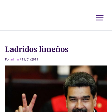
Ir
al
contenido
Ladridos limeños
Por
admin
/
11/01/2019