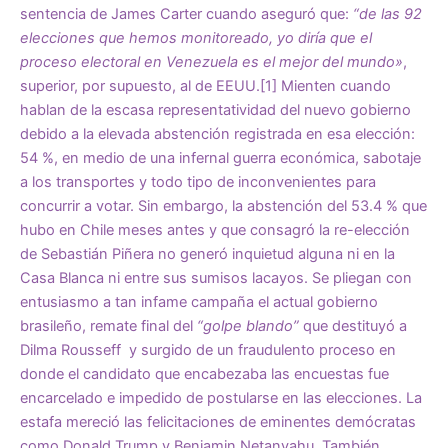
sentencia de James Carter cuando aseguró que:
“de las 92
elecciones que hemos monitoreado, yo diría que el
proceso electoral en Venezuela es el mejor del mundo»
,
superior, por supuesto, al de EEUU.
[1]
Mienten cuando
hablan de la escasa representatividad del nuevo gobierno
debido a la elevada abstención registrada en esa elección:
54 %, en medio de una infernal guerra económica, sabotaje
a los transportes y todo tipo de inconvenientes para
concurrir a votar. Sin embargo, la abstención del 53.4 % que
hubo en Chile meses antes y que consagró la re-elección
de Sebastián Piñera no generó inquietud alguna ni en la
Casa Blanca ni entre sus sumisos lacayos. Se pliegan con
entusiasmo a tan infame campaña el actual gobierno
brasileño, remate final del
“golpe blando”
que destituyó a
Dilma Rousseff y surgido de un fraudulento proceso en
donde el candidato que encabezaba las encuestas fue
encarcelado e impedido de postularse en las elecciones. La
estafa mereció las felicitaciones de eminentes demócratas
como Donald Trump y Benjamin Netanyahu. También