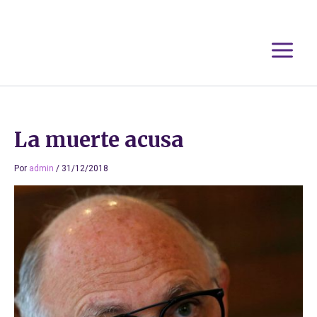
Ir
al
contenido
La muerte acusa
Por
admin
/
31/12/2018