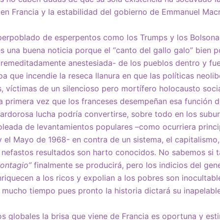
en Francia y la estabilidad del gobierno de Emmanuel Mac
erpoblado de esperpentos como los Trumps y los Bolsonaro
 una buena noticia porque el “canto del gallo galo” bien p
premeditadamente anestesiada- de los pueblos dentro y fu
pa que incendie la reseca llanura en que las políticas neoli
, víctimas de un silencioso pero mortífero holocausto socia
la primera vez que los franceses desempeñan esa función d
 ardorosa lucha podría convertirse, sobre todo en los subur
oleada de levantamientos populares –como ocurriera princ
 el Mayo de 1968- en contra de un sistema, el capitalismo, y
 nefastos resultados son harto conocidos. No sabemos si t
contagio”
finalmente se producirá, pero los indicios del gen
riquecen a los ricos y expolian a los pobres son inocultab
mucho tiempo pues pronto la historia dictará su inapelable
os globales la brisa que viene de Francia es oportuna y e