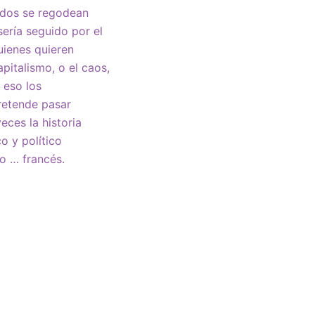
nidos se regodean
ería seguido por el
uienes quieren
pitalismo, o el caos,
 eso los
retende pasar
ces la historia
o y político
o … francés.