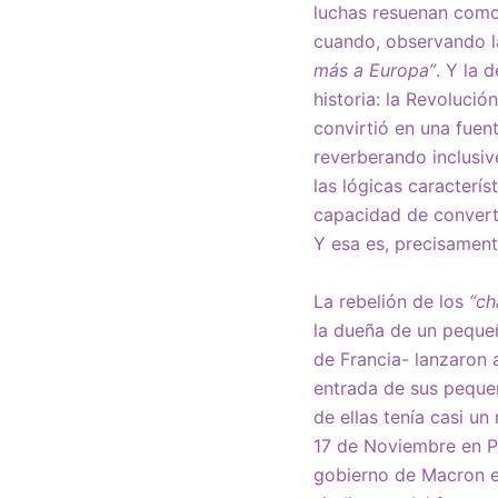
luchas resuenan como 
cuando, observando la
más a Europa”
. Y la 
historia: la Revoluci
convirtió en una fuen
reverberando inclusiv
las lógicas caracterís
capacidad de converti
Y esa es, precisamente
La rebelión de los
“ch
la dueña de un pequeñ
de Francia- lanzaron 
entrada de sus pequeñ
de ellas tenía casi u
17 de Noviembre en Par
gobierno de Macron en