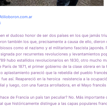
 Atilioboron.com.ar
8
en el dudoso honor de ser dos países en los que jamás triu
ron también los que, precisamente a causa de ello, dieron
iosos como el nazismo y el militarismo fascista japonés. 
á signada por recurrentes revoluciones y levantamientos pop
789 hubo estallidos revolucionarios en 1830, otro mucho m
París de 1871, el primer gobierno de la clase obrera en la h
o aplastamiento pareció que la rebeldía del pueblo francé
 fue así. Reapareció en la heroica resistencia a la ocupaci
l y luego, con una fuerza arrolladora, en el Mayo francés
 hace de Francia un país tan peculiar? No. Más importante 
al que históricamente distingue a las capas populares fran