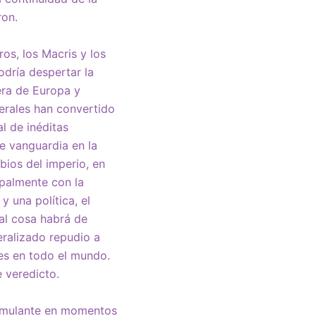
ron.
s, los Macris y los
odría despertar la
era de Europa y
berales han convertido
l de inéditas
e vanguardia en la
bios del imperio, en
ipalmente con la
 una política, el
al cosa habrá de
eralizado repudio a
les en todo el mundo.
 veredicto.
stimulante en momentos