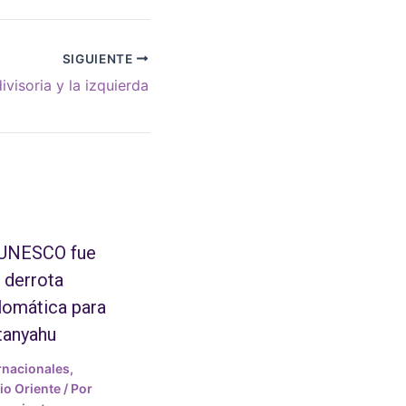
SIGUIENTE
divisoria y la izquierda
 UNESCO fue
 derrota
lomática para
tanyahu
rnacionales
,
o Oriente
/ Por