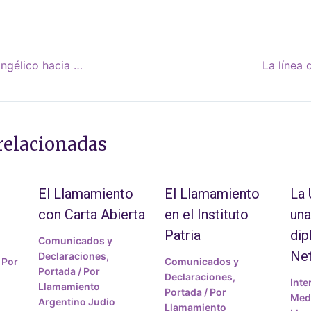
El flujo del dinero evangélico hacia Cisjordania
La línea 
relacionadas
El Llamamiento
El Llamamiento
La
con Carta Abierta
en el Instituto
una
Patria
dip
Comunicados y
Ne
Declaraciones
,
 Por
Comunicados y
Portada
/ Por
Declaraciones
,
Inte
Llamamiento
Portada
/ Por
Medi
Argentino Judio
Llamamiento