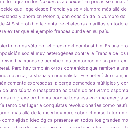
rril lo lograron los
“chalecos amarillos”
en pocas semanas. Y 
ebelde que llega desde Francia ya se vislumbra más allá de 
 Holanda y ahora en Polonia, con ocasión de la Cumbre del
de Al Sisi prohibió la venta de chalecos amarillos en todo 
ra evitar que el ejemplo francés cunda en su país.
abierto, no es sólo por el precio del combustible. Es una pr
posición social muy heterogénea contra la Francia de los 
 reivindicaciones se perciben los contornos de un program
iberal. Pero hay también otros contenidos que remiten a u
ncia blanca, cristiana y nacionalista. Ese heteróclito conju
rgánicamente expresadas, alberga demandas múltiples y con
 de una súbita e inesperada eclosión de activismo esponta
sto es un grave problema porque toda esa enorme energía so
ría tanto dar lugar a conquistas revolucionarias como nauf
argo, más allá de la incertidumbre sobre el curso futuro de
le complejidad ideológica presente en todos los grandes m
 no caben dudas de que su sola existencia ha socavado la