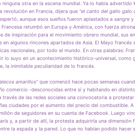
ninguna otra en la escena mundial. Ya lo había advertido 
 revolución en Francia, dijera que
“el canto del gallo galo
despertó, aunque esos sueños fueron aplastados a sangre y
ón Francesa retumbó en Europa y América, con fuerza atron
te de inspiración para el movimiento obrero mundial, sus 
e en algunos rincones apartados de Asia. El Mayo francés s
ticas nacionales, por todo el mundo. En otras palabras: Fran
r lo suyo en un acontecimiento histórico-universal, como 
, la inimitable peculiaridad de lo francés.
alecos amarillos”
que comenzó hace pocas semanas cuand
o comercio -desconocidas entre sí y habitando en distintos
a través de las redes sociales una convocatoria a protestar
as ciudades por el aumento del precio del combustible. A
n millón de seguidores en su cuenta de Facebook. Luego vin
ís y, a partir de allí, la protesta adquiriría una dimensió
tre la espada y la pared. Lo que no habían podido hacer 