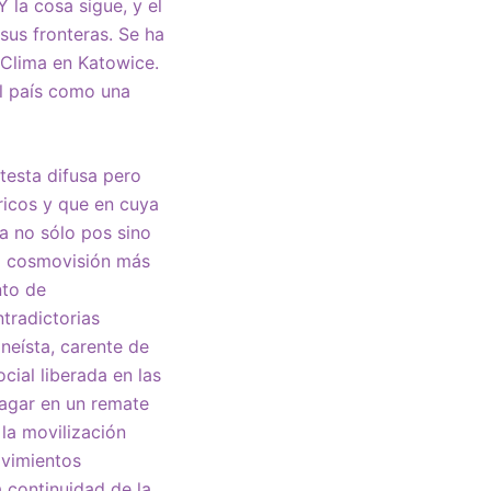
la cosa sigue, y el
sus fronteras. Se ha
 Clima en Katowice.
el país como una
otesta difusa pero
ricos y que en cuya
a no sólo pos sino
na cosmovisión más
nto de
tradictorias
neísta, carente de
cial liberada en las
ragar en un remate
 la movilización
ovimientos
 continuidad de la