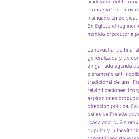
sindicatos del ferroca
“contagio”
del virus r
insinuado en Bélgica,
En Egipto el régimen 
medida precautoria pa
La revuelta, de final 
generalizada y de com
abigarrada agenda de
claramente anti-neol
tradicional de una Fra
reivindicaciones, ino
aspiraciones producto
dirección política. E
calles de Francia pod
reaccionario. Sin emb
popular y la inevitab
espontáneos de masas