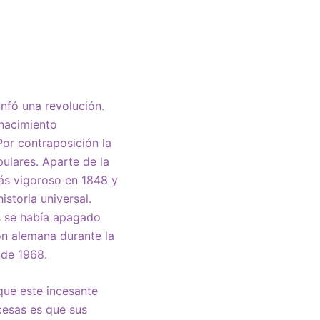
nfó una revolución.
 nacimiento
Por contraposición la
ulares. Aparte de la
ás vigoroso en 1848 y
istoria universal.
s se había apagado
ón alemana durante la
 de 1968.
que este incesante
cesas es que sus