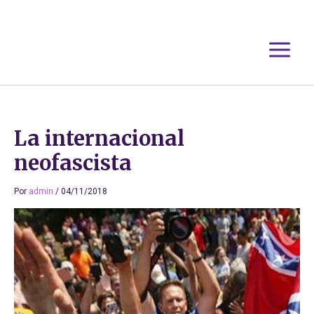
Ir
al
contenido
La internacional
neofascista
Por
admin
/
04/11/2018