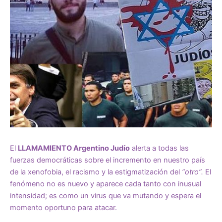
El
LLAMAMIENTO Argentino Judío
alerta a todas las
fuerzas democráticas sobre el incremento en nuestro país
de la xenofobia, el racismo y la estigmatización del
“otro”.
El
fenómeno no es nuevo y aparece cada tanto con inusual
intensidad; es como un virus que va mutando y espera el
momento oportuno para atacar.