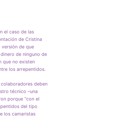
n el caso de las
entación de Cristina
a versión de que
ó dinero de ninguno de
n que no existen
tre los arrepentidos.
s colaboradores deben
istro técnico –una
ron porque “con el
pentidos del tipo
e los camaristas