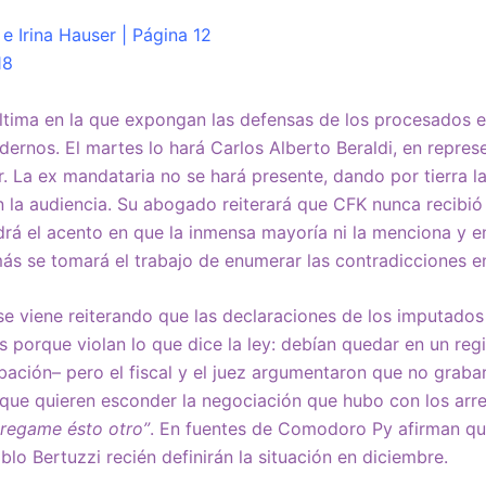
e Irina Hauser | Página 12
18
ltima en la que expongan las defensas de los procesados e
dernos. El martes lo hará Carlos Alberto Beraldi, en repres
. La ex mandataria no se hará presente, dando por tierra l
en la audiencia. Su abogado reiterará que CFK nunca recibi
drá el acento en que la inmensa mayoría ni la menciona y e
ás se tomará el trabajo de enumerar las contradicciones en
se viene reiterando que las declaraciones de los imputado
s porque violan lo que dice la ley: debían quedar en un reg
ación– pero el fiscal y el juez argumentaron que no graba
 que quieren esconder la negociación que hubo con los arre
regame ésto otro”
. En fuentes de Comodoro Py afirman qu
lo Bertuzzi recién definirán la situación en diciembre.