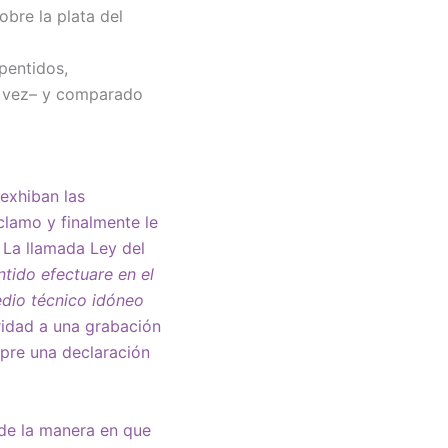
obre la plata del
pentidos,
a vez– y comparado
exhiban las
clamo y finalmente le
. La llamada Ley del
ntido efectuare en el
edio técnico idóneo
ridad a una grabación
mpre una declaración
 de la manera en que