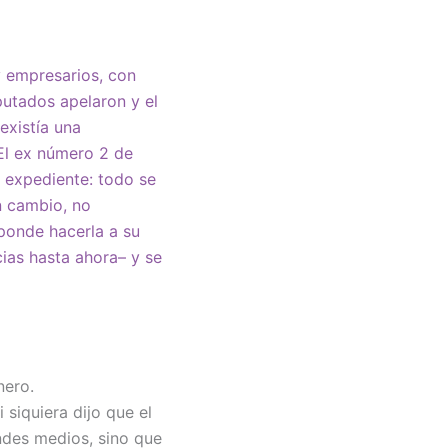
y empresarios, con
putados apelaron y el
existía una
 El ex número 2 de
l expediente: todo se
n cambio, no
sponde hacerla a su
cias hasta ahora– y se
nero.
 siquiera dijo que el
andes medios, sino que