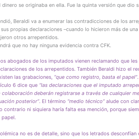
 dinero se originaba en ella. Fue la quinta versión que dio s
ndió, Beraldi va a enumerar las contradicciones de los arre
sus propias declaraciones –cuando lo hicieron más de un
ijeron otros arrepentidos.
endrá que no hay ninguna evidencia contra CFK.
los abogados de los imputados vienen reclamando que les 
claraciones de los arrepentidos. También Beraldi hizo el re
xisten las grabaciones,
“que como registro, basta el papel”
tículo 6 dice que
“las declaraciones que el imputado arrepe
colaboración deberán registrarse a través de cualquier m
uación posterior”
. El término
“medio técnico”
alude con cla
lo contrario ni siquiera haría falta esa mención, porque sie
n papel.
olémica no es de detalle, sino que los letrados desconfían