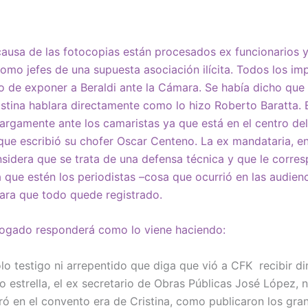
ausa de las fotocopias están procesados ex funcionarios 
omo jefes de una supuesta asociación ilícita. Todos los im
no de exponer a Beraldi ante la Cámara. Se había dicho que 
istina hablara directamente como lo hizo Roberto Baratta.
largamente ante los camaristas ya que está en el centro de
que escribió su chofer Oscar Centeno. La ex mandataria, e
sidera que se trata de una defensa técnica y que le corre
á que estén los periodistas –cosa que ocurrió en las audien
para que todo quede registrado.
bogado responderá como lo viene haciendo:
lo testigo ni arrepentido que diga que vió a CFK recibir di
o estrella, el ex secretario de Obras Públicas José López, ni
iró en el convento era de Cristina, como publicaron los gr