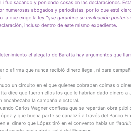
nelli fue sacando y poniendo cosas en las declaraciones. Es
r numerosas abogados y periodistas, por lo que está claro 
 la que exige la ley
“que garantice su evaluación posterior
claración, incluso dentro de este mismo expediente.
tenimiento el alegato de Baratta hay argumentos que llam
ario afirma que nunca recibió dinero ilegal, ni para campañ
.
hubo un circuito en el que quienes cobraban coimas o dine
atta dice que fueron ellos los que le habrían dado dinero a
n encabezaba la campaña electoral.
uando Carlos Wagner confiesa que se repartían obra públic
 López y que buena parte se canalizó a través del Banco Fin
en el dinero que López tiró en el convento había un
“ladrill
rastreando hacia atrás, salió del Finansur.