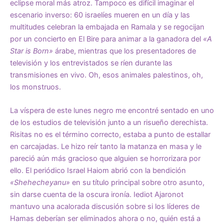
eclipse moral más atroz. Tampoco es difícil imaginar el
escenario inverso: 60 israelíes mueren en un día y las
multitudes celebran la embajada en Ramala y se regocijan
por un concierto en El Bire para animar a la ganadora del
«A
Star is Born»
árabe, mientras que los presentadores de
televisión y los entrevistados se ríen durante las
transmisiones en vivo. Oh, esos animales palestinos, oh,
los monstruos.
La víspera de este lunes negro me encontré sentado en uno
de los estudios de televisión junto a un risueño derechista.
Risitas no es el término correcto, estaba a punto de estallar
en carcajadas. Le hizo reír tanto la matanza en masa y le
pareció aún más gracioso que alguien se horrorizara por
ello. El periódico Israel Haiom abrió con la bendición
«Shehecheyanu»
en su título principal sobre otro asunto,
sin darse cuenta de la oscura ironía. Iediot Ajaronot
mantuvo una acalorada discusión sobre si los líderes de
Hamas deberían ser eliminados ahora o no, quién está a