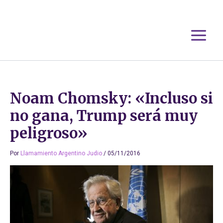
Ir
al
contenido
Noam Chomsky: «Incluso si
no gana, Trump será muy
peligroso»
Por
Llamamiento Argentino Judio
/
05/11/2016