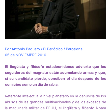
Por Antonio Baquero /
El Periódico / Barcelona
05 de NOVIEMBRE 2016
El lingüista y filósofo estadounidense advierte que los
seguidores del magnate están acumulando armas y que,
si su candidato pierde, conciben el día después de los
comicios como un día de rabia.
Referente intelectual a nivel planetario en la denuncia de los
abusos de las grandes multinacionales y de los excesos de
la maquinaria militar de EEUU, el lingüista y filósofo Noam