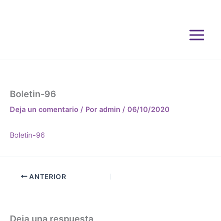
Ir
al
contenido
Boletin-96
Deja un comentario
/ Por
admin
/
06/10/2020
Boletin-96
ANTERIOR
Deja una respuesta