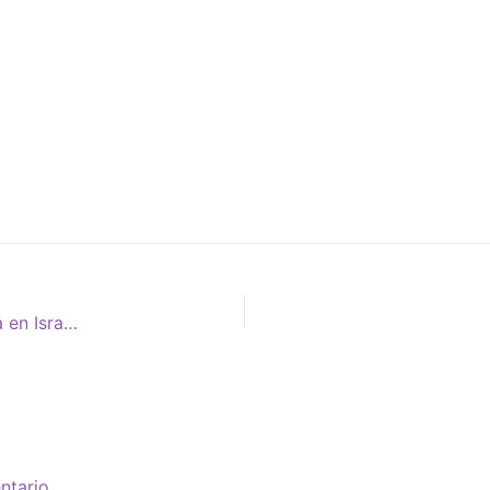
¿Puede el judaísmo sobrevivir a una dictadura mesiánica en Israel?
ntario.