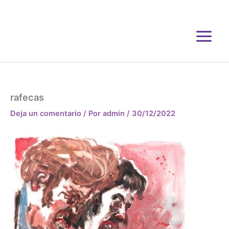
Ir
al
contenido
rafecas
Deja un comentario
/ Por
admin
/
30/12/2022