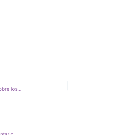
ADN de esqueletos medievales en Alemania arroja luz sobre los orígenes de los judíos asquenazíes
ntario.