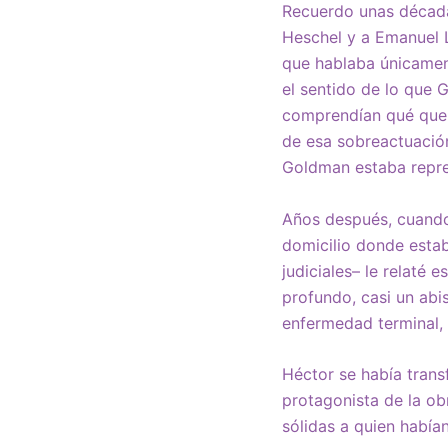
Recuerdo unas década
Heschel y a Emanuel L
que hablaba únicament
el sentido de lo que 
comprendían qué querí
de esa sobreactuación
Goldman estaba repre
Años después, cuando
domicilio donde esta
judiciales– le relaté
profundo, casi un abi
enfermedad terminal, 
Héctor se había trans
protagonista de la ob
sólidas a quien habí