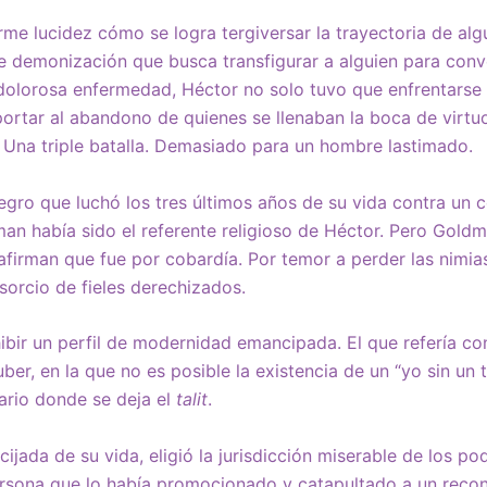
rme lucidez cómo se logra tergiversar la trayectoria de al
 demonización que busca transfigurar a alguien para conve
olorosa enfermedad, Héctor no solo tuvo que enfrentarse a
ortar al abandono de quienes se llenaban la boca de virtu
 Una triple batalla. Demasiado para un hombre lastimado.
tegro que luchó los tres últimos años de su vida contra un
man había sido el referente religioso de Héctor. Pero Gold
irman que fue por cobardía. Por temor a perder las nimias
sorcio de fieles derechizados.
ibir un perfil de modernidad emancipada. El que refería con 
er, en la que no es posible la existencia de un “yo sin un 
mario donde se deja el
talit
.
ijada de su vida, eligió la jurisdicción miserable de los p
sona que lo había promocionado y catapultado a un recon