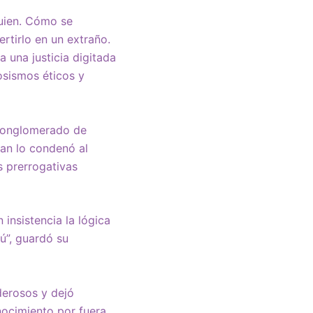
guien. Cómo se
rtirlo en un extraño.
 una justicia digitada
osismos éticos y
 conglomerado de
man lo condenó al
 prerrogativas
insistencia la lógica
tú”, guardó su
oderosos y dejó
ocimiento por fuera