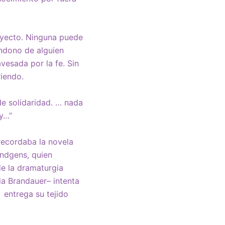
byecto. Ninguna puede
andono de alguien
vesada por la fe. Sin
riendo.
de solidaridad. … nada
oy…”
recordaba la novela
ündgens, quien
de la dramaturgia
a Brandauer– intenta
 entrega su tejido