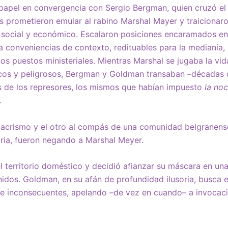
apel en convergencia con Sergio Bergman, quien cruzó el
 prometieron emular al rabino Marshal Mayer y traicionar
 social y económico. Escalaron posiciones encaramados en
ia conveniencias de contexto, redituables para la medianía, 
los puestos ministeriales. Mientras Marshal se jugaba la v
cos y peligrosos, Bergman y Goldman transaban –décadas
s de los represores, los mismos que habían impuesto
la noc
a.
acrismo y el otro al compás de una comunidad belgranen
aria, fueron negando a Marshal Meyer.
 territorio doméstico y decidió afianzar su máscara en una 
dos. Goldman, en su afán de profundidad ilusoria, busca e
 e inconsecuentes, apelando –de vez en cuando– a invocac