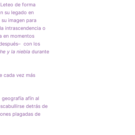
 Leteo de forma
on su legado en
 su imagen para
la intrascendencia o
ida en momentos
 después– con los
he y la niebla
durante
se cada vez más
geografía afín al
scabullirse detrás de
iones plagadas de