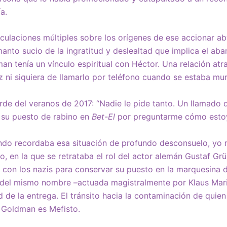
ía.
culaciones múltiples sobre los orígenes de ese accionar a
 manto sucio de la ingratitud y deslealtad que implica el ab
an tenía un vínculo espiritual con Héctor. Una relación atra
 ni siquiera de llamarlo por teléfono cuando se estaba mu
rde del veranos de 2017: “Nadie le pide tanto. Un llamado 
su puesto de rabino en
Bet-El
por preguntarme cómo est
do recordaba esa situación de profundo desconsuelo, yo 
o, en la que se retrataba el rol del actor alemán Gustaf Gr
 con los nazis para conservar su puesto en la marquesina 
, del mismo nombre –actuada magistralmente por Klaus Mari
d de la entrega. El tránsito hacia la contaminación de quien
r. Goldman es Mefisto.