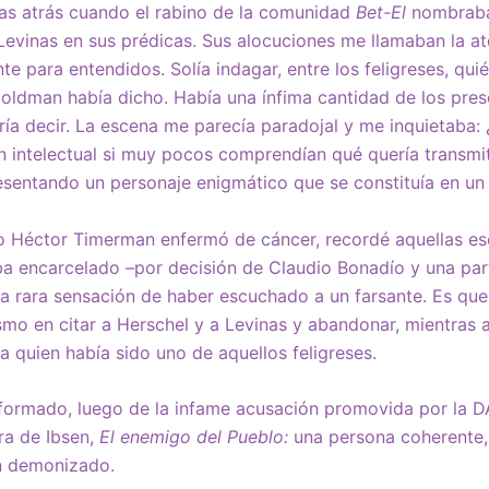
s atrás cuando el rabino de la comunidad
Bet-El
nombraba
evinas en sus prédicas. Sus alocuciones me llamaban la at
e para entendidos. Solía indagar, entre los feligreses, qu
Goldman había dicho. Había una ínfima cantidad de los pre
a decir. La escena me parecía paradojal y me inquietaba: ¿
 intelectual si muy pocos comprendían qué quería transmit
sentando un personaje enigmático que se constituía en un
 Héctor Timerman enfermó de cáncer, recordé aquellas esc
ba encarcelado –por decisión de Claudio Bonadío y una pa
 esa rara sensación de haber escuchado a un farsante. Es qu
smo en citar a Herschel y a Levinas y abandonar, mientras
a quien había sido uno de aquellos feligreses.
formado, luego de la infame acusación promovida por la DA
ra de Ibsen,
El enemigo del Pueblo:
una persona coherente,
an demonizado.