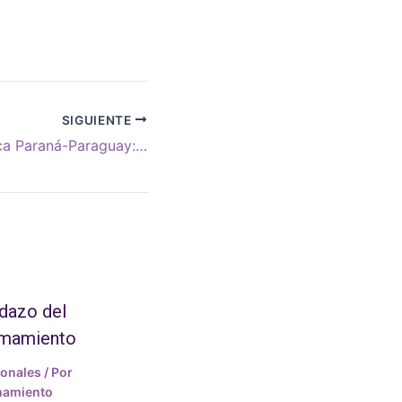
SIGUIENTE
Petróleo y Cuenca Paraná-Paraguay: los desafíos
dazo del
amamiento
ionales
/ Por
mamiento