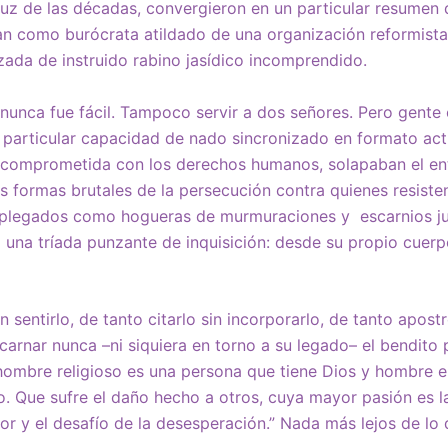
uz de las décadas, convergieron en un particular resumen
n como burócrata atildado de una organización reformis
zada de instruido rabino jasídico incomprendido.
nunca fue fácil. Tampoco servir a dos señores. Pero gent
articular capacidad de nado sincronizado en formato acti
 comprometida con los derechos humanos, solapaban el e
as formas brutales de la persecución contra quienes resisten
splegados como hogueras de murmuraciones y escarnios ju
 una tríada punzante de inquisición: desde su propio cuerp
 sentirlo, de tanto citarlo sin incorporarlo, de tanto apostro
arnar nunca –ni siquiera en torno a su legado– el bendit
hombre religioso es una persona que tiene Dios y hombre e
. Que sufre el daño hecho a otros, cuya mayor pasión es 
or y el desafío de la desesperación.” Nada más lejos de lo