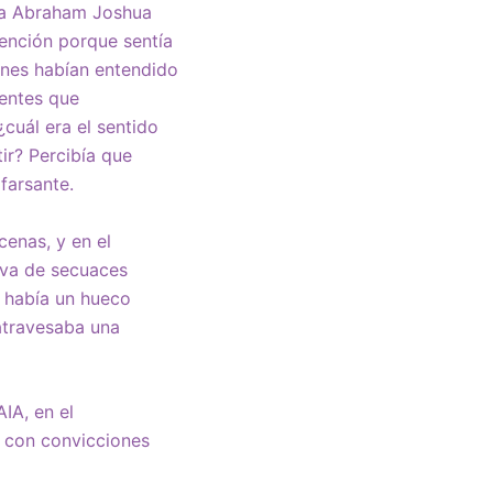
 Abraham Joshua
ención porque sentía
iénes habían entendido
sentes que
cuál era el sentido
ir? Percibía que
 farsante.
enas, y en el
rva de secuaces
e había un hueco
 atravesaba una
IA, en el
 con convicciones