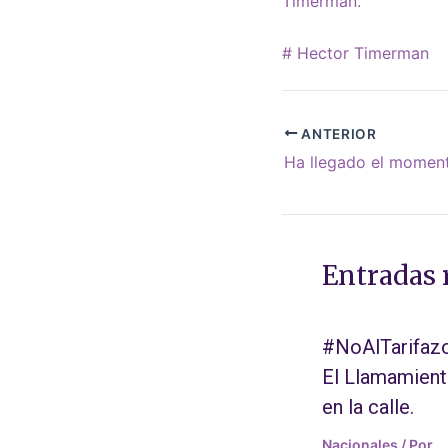
Timerman.
# Hector Timerman
ANTERIOR
Entradas 
#NoAlTarifazo
El Llamamien
en la calle.
Nacionales
/ Por