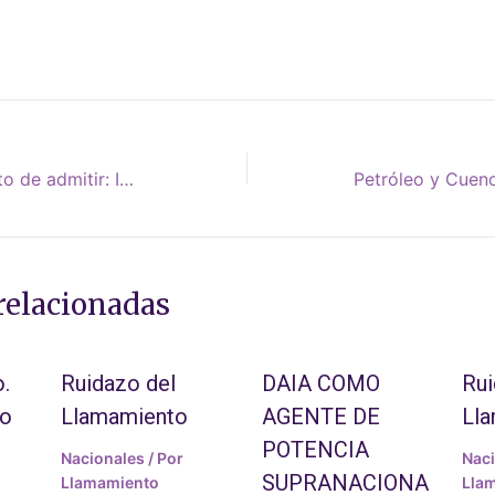
Ha llegado el momento de admitir: Israel es un régimen de apartheid
relacionadas
.
Ruidazo del
DAIA COMO
Rui
to
Llamamiento
AGENTE DE
Ll
POTENCIA
Nacionales
/ Por
Nac
SUPRANACIONA
Llamamiento
Lla