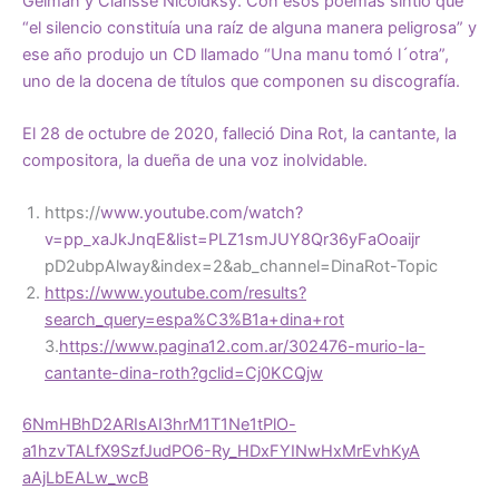
Gelman y Clarisse Nicoidksy. Con esos poemas sintió que
“el silencio constituía una raíz de alguna manera peligrosa” y
ese año produjo un CD llamado “Una manu tomó l´otra”,
uno de la docena de títulos que componen su discografía.
El 28 de octubre de 2020, falleció Dina Rot, la cantante, la
compositora, la dueña de una voz inolvidable.
https://
www.youtube.com/watch?
v=pp_xaJkJnqE&list=PLZ1smJUY8Qr36yFaOoaijr
pD2ubpAlway&index=2&ab_channel=DinaRot-Topic
https://www.youtube.com/results?
search_query=espa%C3%B1a+dina+rot
3.
https://www.pagina12.com.ar/302476-murio-la-
cantante-dina-roth?gclid=Cj0KCQjw
6NmHBhD2ARIsAI3hrM1T1Ne1tPlO-
a1hzvTALfX9SzfJudPO6-Ry_HDxFYINwHxMrEvhKyA
aAjLbEALw_wcB