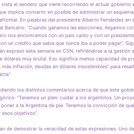
vista el sendero que viene recorriendo el actual gobierno e
que implica convertir en posible de administrar un esque
afrontar. En palabras del presidente Alberto Fernández en s
l Bancario: “Cuando ganamos las elecciones, llegamos con
pero nos encontramos con un país caído y con un president
con un crédito que sabía que nunca iba a poder pagar”. Sigu
n expresó esta semana en C5N, refiriéndose a la gestión a
e dólares muy brutal. Eso significa menos capacidad de p
más inflación, deudas en dólares insostenibles” para resal
cta”.
ediendo los distintos comentarios acerca de que este gobie
egórico: “Tenemos un plan: cuidar a los argentinos. Un proy
: poner a la Argentina de pie. Tenemos la convicción de q
 esos objetivos”.
n de demostrar la veracidad de estas expresiones. Uno de 