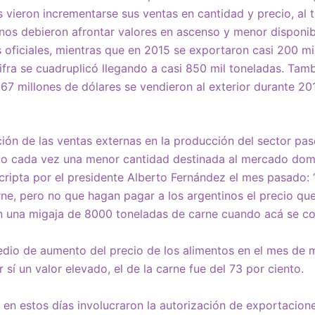
 vieron incrementarse sus ventas en cantidad y precio, al 
os debieron afrontar valores en ascenso y menor disponib
s oficiales, mientras que en 2015 se exportaron casi 200 mi
ifra se cuadruplicó llegando a casi 850 mil toneladas. Tam
67 millones de dólares se vendieron al exterior durante 2
ación de las ventas externas en la producción del sector pas
do cada vez una menor cantidad destinada al mercado dom
ripta por el presidente Alberto Fernández el mes pasado: 
ne, pero no que hagan pagar a los argentinos el precio qu
en una migaja de 8000 toneladas de carne cuando acá se c
dio de aumento del precio de los alimentos en el mes de m
 sí un valor elevado, el de la carne fue del 73 por ciento.
en estos días involucraron la autorización de exportacion