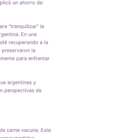
plicó un ahorro de
a “tranquilizar” la
rgentina. En una
esté recuperando a la
e preservaron la
amente para enfrentar
que argentinas y
on perspectivas de
 de carne vacuna. Este
n tomar medidas