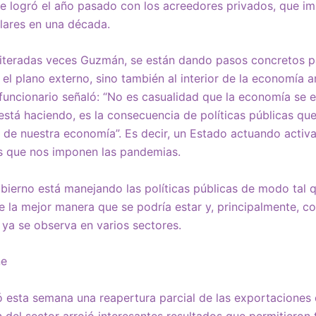
 se logró el año pasado con los acreedores privados, que im
lares en una década.
teradas veces Guzmán, se están dando pasos concretos par
el plano externo, sino también al interior de la economía a
l funcionario señaló: “No es casualidad que la economía se 
 está haciendo, es la consecuencia de políticas públicas qu
 de nuestra economía”. Es decir, un Estado actuando activ
as que nos imponen las pandemias.
obierno está manejando las políticas públicas de modo tal 
 la mejor manera que se podría estar y, principalmente, c
ya se observa en varios sectores.
ne
ó esta semana una reapertura parcial de las exportaciones
 del sector arrojó interesantes resultados que permitiero