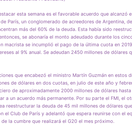
estacar esta semana es el favorable acuerdo que alcanzó 
 de París, un conglomerado de acreedores de Argentina, de
centran más del 60% de la deuda. Esta había sido reestruc
 entonces, se abonaría el monto adeudado durante los cinc
ón macrista se incumplió el pago de la última cuota en 201
ereses al 9% anual. Se adeudan 2450 millones de dólares q
ciones que encabezó el ministro Martín Guzmán en estos dí
lones de dólares en dos cuotas, en julio de este año y febr
nanciero de aproximadamente 2000 millones de dólares hast
ar a un acuerdo más permanente. Por su parte el FMI, el o
nea reestructurar la deuda de 45 mil millones de dólares que
n el Club de París y adelantó que espera reunirse con el 
 de la cumbre que realizará el G20 el mes próximo.