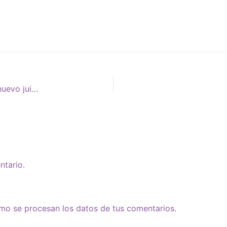
PROCESO JUDICIAL CONTRA CARLOS TELLELDÍN. Un nuevo juicio, la misma impunidad
ntario.
o se procesan los datos de tus comentarios.