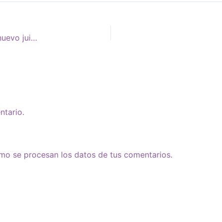
PROCESO JUDICIAL CONTRA CARLOS TELLELDÍN. Un nuevo juicio, la misma impunidad
ntario.
o se procesan los datos de tus comentarios.