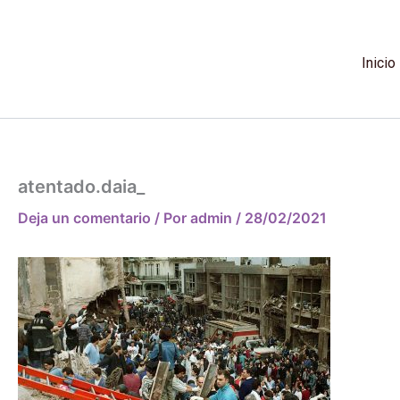
Ir
al
contenido
Inicio
atentado.daia_
Deja un comentario
/ Por
admin
/
28/02/2021