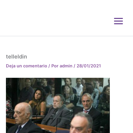
Ir
al
contenido
telleldin
Deja un comentario
/ Por
admin
/
28/01/2021