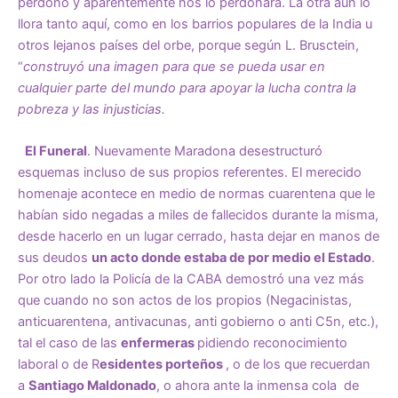
perdonó y aparentemente nos lo perdonará. La otra aún lo
llora tanto aquí, como en los barrios populares de la India u
otros lejanos países del orbe, porque según L. Brusctein,
“
construyó una imagen para que se pueda usar en
cualquier parte del mundo para apoyar la lucha contra la
pobreza y las injusticias.
El Funeral
. Nuevamente Maradona desestructuró
esquemas incluso de sus propios referentes. El merecido
homenaje acontece en medio de normas cuarentena que le
habían sido negadas a miles de fallecidos durante la misma,
desde hacerlo en un lugar cerrado, hasta dejar en manos de
sus deudos
un acto donde estaba de por medio el Estado
.
Por otro lado la Policía de la CABA demostró una vez más
que cuando no son actos de los propios (Negacinistas,
anticuarentena, antivacunas, anti gobierno o anti C5n, etc.),
tal el caso de las
enfermeras
pidiendo reconocimiento
laboral o de R
esidentes porteños
, o de los que recuerdan
a
Santiago Maldonado
, o ahora ante la inmensa cola de