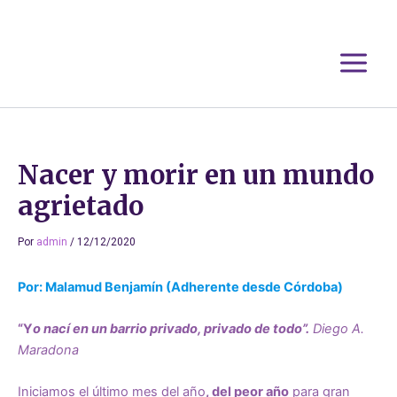
Ir
al
contenido
Nacer y morir en un mundo
agrietado
Por
admin
/
12/12/2020
Por: Malamud Benjamín (Adherente desde Córdoba)​
“Y
o nací en un barrio privado, privado de todo”.
Diego A.
Maradona
Iniciamos el último mes del año
, del peor año
para gran