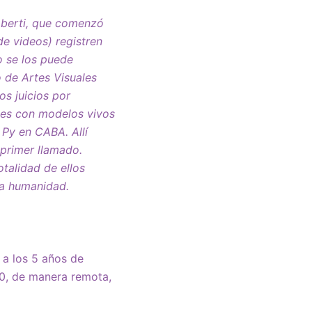
oberti, que comenzó
de videos) registren
no se los puede
o de Artes Visuales
os juicios por
ses con modelos vivos
 Py en CABA. Allí
primer llamado.
talidad de ellos
sa humanidad.
 a los 5 años de
20, de manera remota,