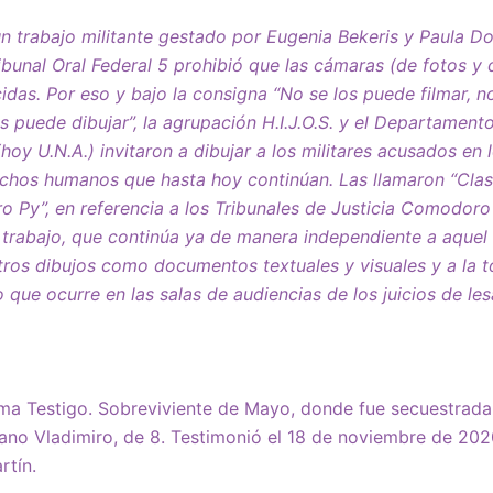
n trabajo militante gestado por Eugenia Bekeris y Paula D
ibunal Oral Federal 5 prohibió que las cámaras (de fotos y 
cidas. Por eso y bajo la consigna “No se los puede filmar, 
os puede dibujar”, la agrupación H.I.J.O.S. y el Departament
(hoy U.N.A.) invitaron a dibujar a los militares acusados en l
rechos humanos que hasta hoy continúan. Las llamaron “Cla
 Py”, en referencia a los Tribunales de Justicia Comodoro
rabajo, que continúa ya de manera independiente a aquel 
os dibujos como documentos textuales y visuales y a la to
 que ocurre en las salas de audiencias de los juicios de le
ma Testigo. Sobreviviente de Mayo, donde fue secuestrada
ano Vladimiro, de 8. Testimonió el 18 de noviembre de 20
artín.