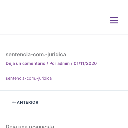
Ir
al
contenido
sentencia-com.-juridica
Deja un comentario
/ Por
admin
/
01/11/2020
sentencia-com.-juridica
ANTERIOR
Deja una respuesta