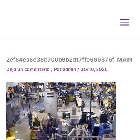
Ir
al
contenido
2ef84ea8e38b700b9b2d17ffe696376f_MAIN
Deja un comentario
/ Por
admin
/
30/10/2020