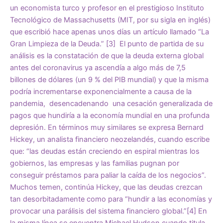
un economista turco y profesor en el prestigioso Instituto
Tecnológico de Massachusetts (MIT, por su sigla en inglés)
que escribió hace apenas unos días un artículo llamado “La
Gran Limpieza de la Deuda.”
[3]
El punto de partida de su
análisis es la constatación de que la deuda externa global
antes del coronavirus ya ascendía a algo más de 7,5
billones de dólares (un 9 % del PIB mundial) y que la misma
podría incrementarse exponencialmente a causa de la
pandemia, desencadenando una cesación generalizada de
pagos que hundiría a la economía mundial en una profunda
depresión. En términos muy similares se expresa Bernard
Hickey, un analista financiero neozelandés, cuando escribe
que: “las deudas están creciendo en espiral mientras los
gobiernos, las empresas y las familias pugnan por
conseguir préstamos para paliar la caída de los negocios”.
Muchos temen, continúa Hickey, que las deudas crezcan
tan desorbitadamente como para “hundir a las economías y
provocar una parálisis del sistema financiero global.”
[4]
En
la misma línea se encuentra Michael Hudson cuando titula