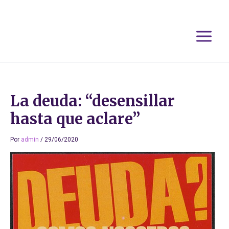
Ir
al
contenido
La deuda: “desensillar
hasta que aclare”
Por
admin
/
29/06/2020