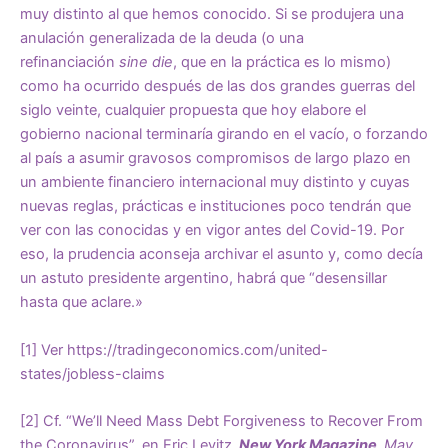
muy distinto al que hemos conocido. Si se produjera una
anulación generalizada de la deuda (o una
refinanciación
sine die
, que en la práctica es lo mismo)
como ha ocurrido después de las dos grandes guerras del
siglo veinte, cualquier propuesta que hoy elabore el
gobierno nacional terminaría girando en el vacío, o forzando
al país a asumir gravosos compromisos de largo plazo en
un ambiente financiero internacional muy distinto y cuyas
nuevas reglas, prácticas e instituciones poco tendrán que
ver con las conocidas y en vigor antes del Covid-19. Por
eso, la prudencia aconseja archivar el asunto y, como decía
un astuto presidente argentino, habrá que “desensillar
hasta que aclare.»
[1]
Ver
https://tradingeconomics.com/united-
states/jobless-claims
[2]
Cf. “We’ll Need Mass Debt Forgiveness to Recover From
the Coronavirus”, en Eric Levitz,
New York Magazine,
May