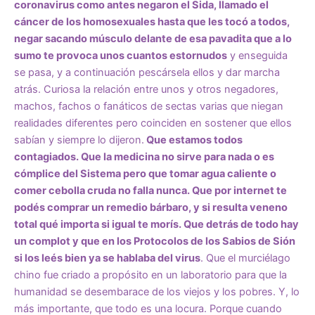
coronavirus como antes negaron el Sida, llamado el
cáncer de los homosexuales hasta que les tocó a todos,
negar sacando músculo delante de esa pavadita que a lo
sumo te provoca unos cuantos estornudos
y enseguida
se pasa, y a continuación pescársela ellos y dar marcha
atrás. Curiosa la relación entre unos y otros negadores,
machos, fachos o fanáticos de sectas varias que niegan
realidades diferentes pero coinciden en sostener que ellos
sabían y siempre lo dijeron.
Que estamos todos
contagiados. Que la medicina no sirve para nada o es
cómplice del Sistema pero que tomar agua caliente o
comer cebolla cruda no falla nunca. Que por internet te
podés comprar un remedio bárbaro, y si resulta veneno
total qué importa si igual te morís. Que detrás de todo hay
un complot y que en los Protocolos de los Sabios de Sión
si los leés bien ya se hablaba del virus
. Que el murciélago
chino fue criado a propósito en un laboratorio para que la
humanidad se desembarace de los viejos y los pobres. Y, lo
más importante, que todo es una locura. Porque cuando