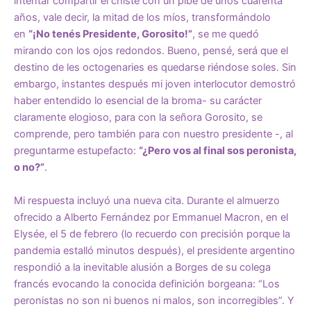
intentar compartir el chiste con un pibe de unos cuarenta
años, vale decir, la mitad de los míos, transformándolo
en
“¡No tenés Presidente, Gorosito!”
, se me quedó
mirando con los ojos redondos. Bueno, pensé, será que el
destino de les octogenaries es quedarse riéndose soles. Sin
embargo, instantes después mi joven interlocutor demostró
haber entendido lo esencial de la broma- su carácter
claramente elogioso, para con la señora Gorosito, se
comprende, pero también para con nuestro presidente -, al
preguntarme estupefacto:
“¿Pero vos al final sos peronista,
o no?”
.
Mi respuesta incluyó una nueva cita. Durante el almuerzo
ofrecido a Alberto Fernández por Emmanuel Macron, en el
Elysée, el 5 de febrero (lo recuerdo con precisión porque la
pandemia estalló minutos después), el presidente argentino
respondió a la inevitable alusión a Borges de su colega
francés evocando la conocida definición borgeana: “Los
peronistas no son ni buenos ni malos, son incorregibles”. Y