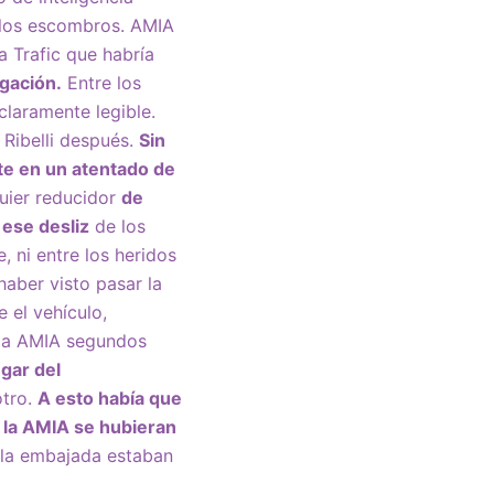
jo los escombros. AMIA
a Trafic que habría
gación.
Entre los
laramente legible.
 Ribelli después.
Sin
e en un atentado de
uier reducidor
de
ese desliz
de los
, ni entre los heridos
haber visto pasar la
 el vehículo,
 la AMIA segundos
gar del
otro.
A esto había que
e la AMIA se hubieran
la embajada estaban