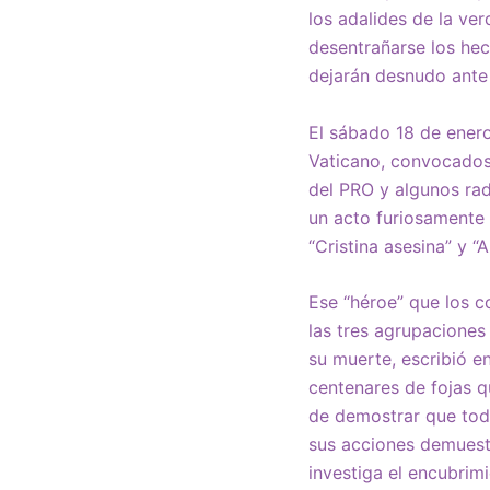
los adalides de la ve
desentrañarse los hech
dejarán desnudo ante l
El sábado 18 de enero
Vaticano, convocados 
del PRO y algunos rad
un acto furiosamente o
“Cristina asesina” y “
Ese “héroe” que los 
las tres agrupaciones 
su muerte, escribió e
centenares de fojas q
de demostrar que todo
sus acciones demuest
investiga el encubrim