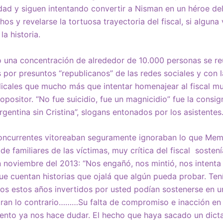
rdad y siguen intentando convertir a Nisman en un héroe del 
os y revelarse la tortuosa trayectoria del fiscal, si alguna
a historia.
 una concentración de alrededor de 10.000 personas se reu
por presuntos “republicanos” de las redes sociales y con l
icales que mucho más que intentar homenajear al fiscal m
positor. “No fue suicidio, fue un magnicidio” fue la consig
Argentina sin Cristina”, slogans entonados por los asistentes
concurrentes vitoreaban seguramente ignoraban lo que Memo
de familiares de las víctimas, muy crítica del fiscal soste
n noviembre del 2013: “Nos engañó, nos mintió, nos intenta
ue cuentan historias que ojalá que algún pueda probar. Tení
s estos años invertidos por usted podían sostenerse en u
ran lo contrario………Su falta de compromiso e inacción en 
iento ya nos hace dudar. El hecho que haya sacado un dic