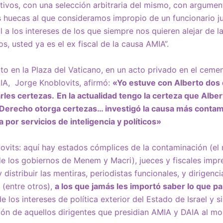
ivos, con una selección arbitraria del mismo, con argumen
es huecas al que consideramos impropio de un funcionario j
l a los intereses de los que siempre nos quieren alejar de l
s, usted ya es el ex fiscal de la causa AMIA”.
cto en la Plaza del Vaticano, en un acto privado en el cemen
AIA, Jorge Knoblovits, afirmó:
«Yo estuve con Alberto dos 
rles certezas.
En la actualidad tengo la certeza que Alber
 Derecho otorga certezas… investigó la causa más contam
 por servicios de inteligencia y políticos»
vits: aquí hay estados cómplices de la contaminación (el 
o de los gobiernos de Menem y Macri), jueces y fiscales imp
distribuir las mentiras, periodistas funcionales, y dirigenc
 (entre otros),
a los que jamás les importó saber lo que p
 los intereses de política exterior del Estado de Israel y 
ón de aquellos dirigentes que presidian AMIA y DAIA al m