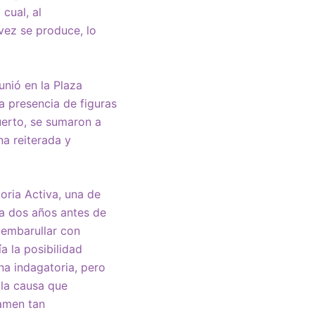
cual, al
 vez se produce, lo
nió en la Plaza
a presencia de figuras
uerto, se sumaron a
na reiterada y
.
ria Activa, una de
nía dos años antes de
 embarullar con
a la posibilidad
na indagatoria, pero
la causa que
tamen tan