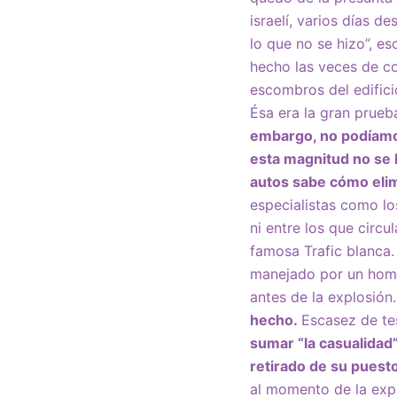
israelí, varios días d
lo que no se hizo”, es
hecho las veces de 
escombros del edifici
Ésa era la gran prueba
embargo, no podíamo
esta magnitud no se h
autos sabe cómo elim
especialistas como los
ni entre los que circu
famosa Trafic blanca.
manejado por un homb
antes de la explosión
hecho.
Escasez de te
sumar “la casualidad”
retirado de su puest
al momento de la expl