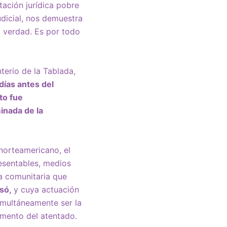
tación jurídica pobre
udicial, nos demuestra
a verdad. Es por todo
terio de la Tablada,
días antes del
to fue
inada de la
norteamericano, el
resentables, medios
ia comunitaria que
asó,
y cuya actuación
simultáneamente ser la
omento del atentado.