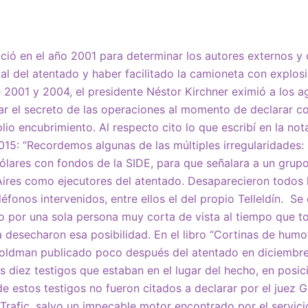
nició en el año 2001 para determinar los autores externos 
cal del atentado y haber facilitado la camioneta con explos
re 2001 y 2004, el presidente
Néstor Kirchner
eximió a los ag
ar el secreto de las operaciones al momento de declarar c
lio encubrimiento. Al respecto cito lo que escribí en la no
015: “Recordemos algunas de las múltiples irregularidades: 
lares con fondos de la SIDE, para que señalara a un grupo 
ires como ejecutores del atentado. Desaparecieron todos l
éfonos intervenidos, entre ellos el del propio Telleldín. Se
 por una sola persona muy corta de vista al tiempo que to
a desecharon esa posibilidad. En el libro “Cortinas de humo
oldman publicado poco después del atentado en diciembr
s diez testigos que estaban en el lugar del hecho, en posició
de estos testigos no fueron citados a declarar por el juez
Trafic, salvo un impecable motor encontrado por el servicio