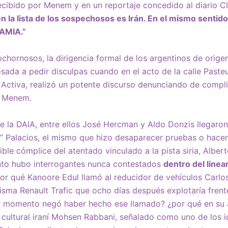
ecibido por Menem y en un reportaje concedido al diario Clarí
 la lista de los sospechosos es Irán. En el mismo sentido
 AMIA.”
hornosos, la dirigencia formal de los argentinos de origen 
osada a pedir disculpas cuando en el acto de la calle Paste
Activa, realizó un potente discurso denunciando de compl
s Menem.
e la DAIA, entre ellos José Hercman y Aldo Donzis llegaro
” Palacios, el mismo que hizo desaparecer pruebas o hace
ible cómplice del atentado vinculado a la pista siria, Albe
to hubo interrogantes nunca contestados
dentro del linea
por qué Kanoore Edul llamó al reducidor de vehículos Carlos
sma Renault Trafic que ocho días después explotaría frente
r momento negó haber hecho ese llamado? ¿por qué en su 
cultural iraní Mohsen Rabbani, señalado como uno de los i