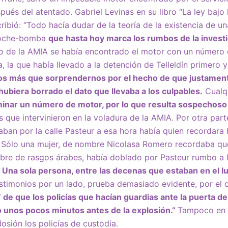
espués del atentado. Gabriel Levinas en su libro “La ley ba
cribió: “Todo hacía dudar de la teoría de la existencia de un
coche-bomba
que hasta hoy marca los rumbos de la investi
o de la AMIA se había encontrado el motor con un número c
, la que había llevado a la detención de Telleldín primero y
s más que sorprendernos por el hecho de que justament
ubiera borrado el dato que llevaba a los culpables.
Cualq
inar un número de motor, por lo que resulta sospechoso 
 que intervinieron en la voladura de la AMIA. Por otra parte
laban por la calle Pasteur a esa hora había quien recordara 
 Sólo una mujer, de nombre Nicolasa Romero recordaba que
re de rasgos árabes, había doblado por Pasteur rumbo a
.
Una sola persona, entre las decenas que estaban en el lu
stimonios por un lado, prueba demasiado evidente, por el 
 de que los policías que hacían guardias ante la puerta d
o unos pocos minutos antes de la explosión.”
Tampoco en 
osión los policías de custodia.