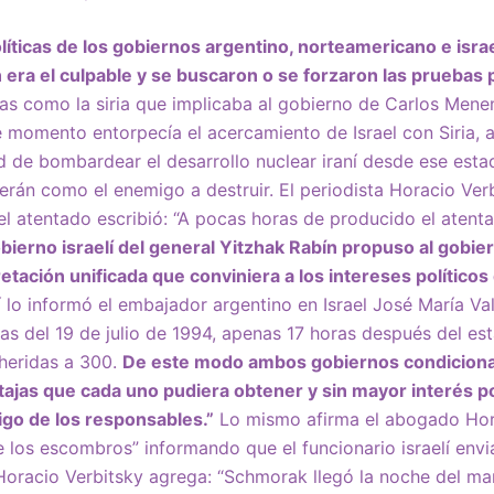
íticas de los gobiernos argentino, norteamericano e israe
án era el culpable y se buscaron o se forzaron las pruebas
as como la siria que implicaba al gobierno de Carlos Men
 momento entorpecía el acercamiento de Israel con Siria, 
ad de bombardear el desarrollo nuclear iraní desde ese est
erán como el enemigo a destruir. El periodista Horacio Verbi
el atentado escribió: “A pocas horas de producido el atenta
obierno israelí del general Yitzhak Rabín propuso al gob
etación unificada que conviniera a los intereses político
í lo informó el embajador argentino en Israel José María Val
as del 19 de julio de 1994, apenas 17 horas después del est
 heridas a 300.
De este modo ambos gobiernos condicionar
ntajas que cada uno pudiera obtener y sin mayor interés p
tigo de los responsables.”
Lo mismo afirma el abogado Hor
e los escombros” informando que el funcionario israelí env
oracio Verbitsky agrega: “Schmorak llegó la noche del mar