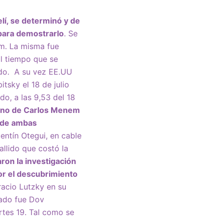
lí, se determinó y de
 para demostrarlo
. Se
em. La misma fue
al tiempo que se
ado. A su vez EE.UU
tsky el 18 de julio
do, a las 9,53 del 18
ierno de Carlos Menem
s de ambas
entín Otegui, en cable
allido que costó la
on la investigación
or el descubrimiento
acio Lutzky en su
iado fue Dov
tes 19. Tal como se