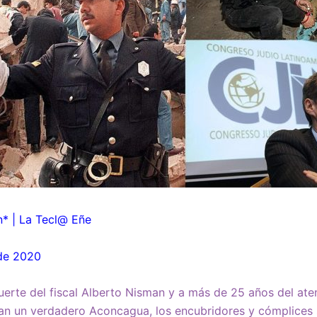
* | La Tecl@ Eñe
 de 2020
uerte del fiscal Alberto Nisman y a más de 25 años del ate
yan un verdadero Aconcagua, los encubridores y cómplices