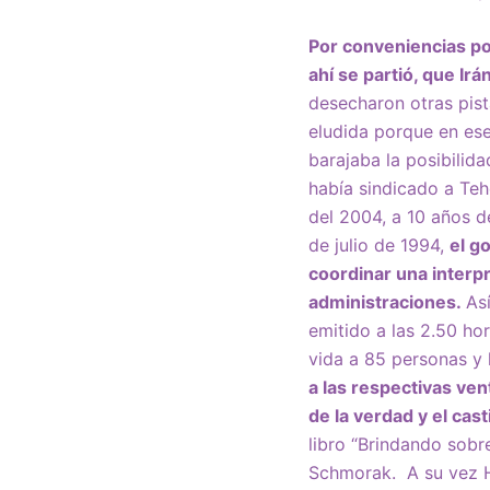
Por conveniencias pol
ahí se partió, que Ir
desecharon otras pist
eludida porque en ese
barajaba la posibilid
había sindicado a Teh
del 2004, a 10 años d
de julio de 1994,
el g
coordinar una interpr
administraciones.
As
emitido a las 2.50 hor
vida a 85 personas y
a las respectivas ve
de la verdad y el cas
libro “Brindando sobr
Schmorak. A su vez H