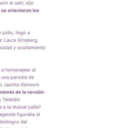
n al salir, dijo
 se orientaron los
judío, llegó a
ur Laura Ginsberg,
icidad y ocultamiento
n a homenajear al
r una parodia de
rto Jacinto Kanoore
miento de la versión
 Telleldín
 a la mutual judía?
agenda figuraba el
deólogos del